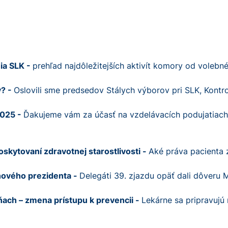
ia SLK -
prehľad najdôležitejších aktivít komory od volebné
v? -
Oslovili sme predsedov Stálych výborov pri SLK, Kontro
2025 -
Ďakujeme vám za účasť na vzdelávacích podujatiach 
skytovaní zdravotnej starostlivosti -
Aké práva pacienta 
ového prezidenta -
Delegáti 39. zjazdu opäť dali dôveru 
ach – zmena prístupu k prevencii -
Lekárne sa pripravujú