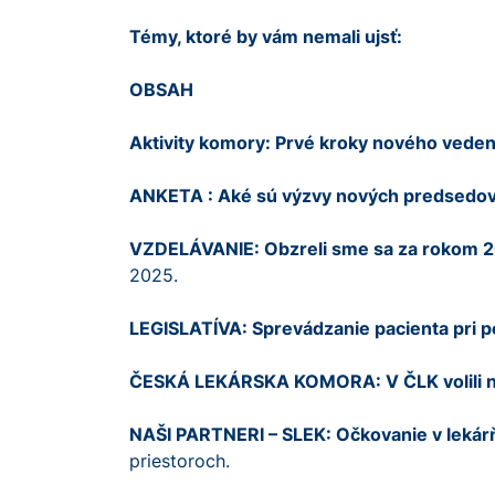
Témy, ktoré by vám nemali ujsť:
OBSAH
Aktivity komory: Prvé kroky nového veden
ANKETA : Aké sú výzvy nových predsedo
VZDELÁVANIE: Obzreli sme sa za rokom 
2025.
LEGISLATÍVA: Sprevádzanie pacienta pri po
ČESKÁ LEKÁRSKA KOMORA: V ČLK volili n
NAŠI PARTNERI – SLEK: Očkovanie v lekárň
priestoroch.