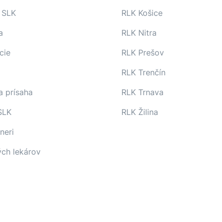
 SLK
RLK Košice
a
RLK Nitra
cie
RLK Prešov
RLK Trenčín
a prísaha
RLK Trnava
SLK
RLK Žilina
neri
ých lekárov