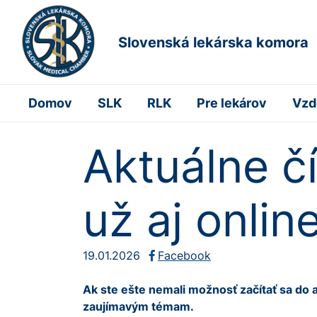
Slovenská lekárska komora
Domov
SLK
RLK
Pre lekárov
Vzd
Aktuálne č
už aj onlin
19.01.2026
Facebook
Ak ste ešte nemali možnosť začítať sa d
zaujímavým témam.