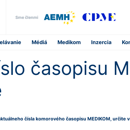
Sme členmi
elávanie
Médiá
Medikom
Inzercia
Ko
íslo časopisu 
e
o aktuálneho čísla komorového časopisu MEDIKOM, určite