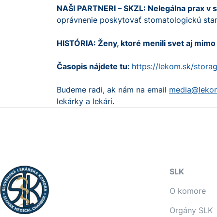
NAŠI PARTNERI – SKZL: Nelegálna prax v st
oprávnenie poskytovať stomatologickú staro
HISTÓRIA: Ženy, ktoré menili svet aj mimo
Časopis nájdete tu:
https://lekom.sk/stor
Budeme radi, ak nám na email
media@leko
lekárky a lekári.
SLK
O komore
Orgány SLK