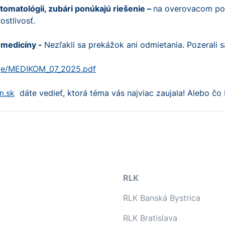
omatológii, zubári ponúkajú riešenie –
na overovacom po
stlivosť.
 medicíny -
Nezľakli sa prekážok ani odmietania. Pozerali s
age/MEDIKOM_07_2025.pdf
m.sk
dáte vedieť, ktorá téma vás najviac zaujala! Alebo čo b
RLK
RLK Banská Bystrica
RLK Bratislava