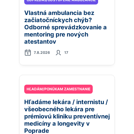
Vlastná ambulancia bez
začiatočníckych chýb?
Odborné sprevádzkovanie a
mentoring pre nových
atestantov
7.8.2026
17
HĽADÁM/PONÚKAM ZAMESTNANIE
Hľadáme lekára / internistu /
všeobecného lekára pre
prémiovú kliniku preventívnej
medicíny a longevity v
Poprade