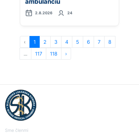
ambulanciu
2.8.2026
24
‹
1
2
3
4
5
6
7
8
...
117
118
›
Sme členmi