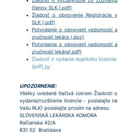
Žiadosť o vyčiarknutie zo Zoznamu
členov SLK (.pdf)
Žiadosť o obnovenie Registrácie v
SLK (.pdf)
Potvrdenie o obnovení vedomostí a
zručností lekára (.doc)
Potvrdenie o obnovení vedomostí a
zručností lekára(.pdf)
Žiadosť o vydanie duplikátu licencie.
(pdf)
tu
UPOZORNENIE:
Všetky uvedené tlačivá (okrem Žiadosti o
vydanie/rozšírenie licencie - posielajte na
Vašu RLK) posielajte prosím na adresu:
SLOVENSKÁ LEKÁRSKA KOMORA
Račianska 42/A
831 02 Bratislava