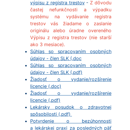
výpisu z registra trestov
-
Z dôvodu
častej nefunkčnosti a výpadku
systému na vydávanie registra
trestov vás žiadame o zaslanie
originálu alebo úradne overeného
Výpisu z registra trestov (nie starší
ako 3 mesiace).
Súhlas so spracovaním osobných
údajov - člen SLK (.doc
Súhlas so spracovaním osobných
údajov - člen SLK (.pdf)
Žiadosť o vydanie/rozšírenie
licencie (.doc)
Žiadosť o vydanie/rozšírenie
licencie (.pdf)
Lekársky posudok o zdravotnej
spôsobilosti (.pdf)
Potvrdenie o bezúhonnosti
a lekárskej praxi za posledných päť