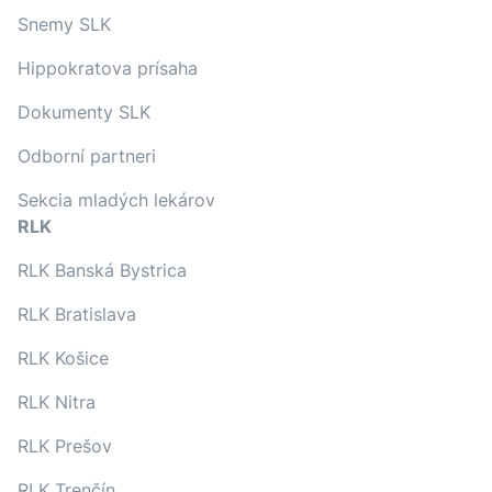
Snemy SLK
Hippokratova prísaha
Dokumenty SLK
Odborní partneri
Sekcia mladých lekárov
RLK
RLK Banská Bystrica
RLK Bratislava
RLK Košice
RLK Nitra
RLK Prešov
RLK Trenčín