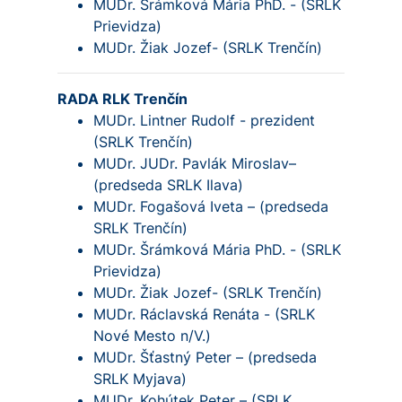
MUDr. Šrámková Mária PhD. - (SRLK
Prievidza)
MUDr. Žiak Jozef- (SRLK Trenčín)
RADA RLK Trenčín
MUDr. Lintner Rudolf - prezident
(SRLK Trenčín)
MUDr. JUDr. Pavlák Miroslav–
(predseda SRLK Ilava)
MUDr. Fogašová Iveta – (predseda
SRLK Trenčín)
MUDr. Šrámková Mária PhD. - (SRLK
Prievidza)
MUDr. Žiak Jozef- (SRLK Trenčín)
MUDr. Ráclavská Renáta - (SRLK
Nové Mesto n/V.)
MUDr. Šťastný Peter – (predseda
SRLK Myjava)
MUDr. Kohútek Peter – (SRLK