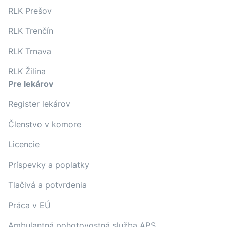
RLK Prešov
RLK Trenčín
RLK Trnava
RLK Žilina
Pre lekárov
Register lekárov
Členstvo v komore
Licencie
Príspevky a poplatky
Tlačivá a potvrdenia
Práca v EÚ
Ambulantná pohotovostná služba APS