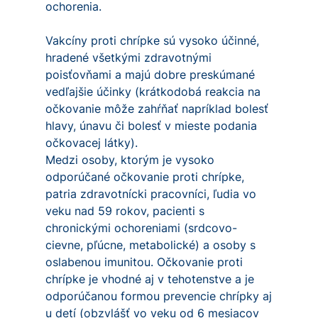
ochorenia.
Vakcíny proti chrípke sú vysoko účinné,
hradené všetkými zdravotnými
poisťovňami a majú dobre preskúmané
vedľajšie účinky (krátkodobá reakcia na
očkovanie môže zahŕňať napríklad bolesť
hlavy, únavu či bolesť v mieste podania
očkovacej látky).
Medzi osoby, ktorým je vysoko
odporúčané očkovanie proti chrípke,
patria zdravotnícki pracovníci, ľudia vo
veku nad 59 rokov, pacienti s
chronickými ochoreniami (srdcovo-
cievne, pľúcne, metabolické) a osoby s
oslabenou imunitou. Očkovanie proti
chrípke je vhodné aj v tehotenstve a je
odporúčanou formou prevencie chrípky aj
u detí (obzvlášť vo veku od 6 mesiacov