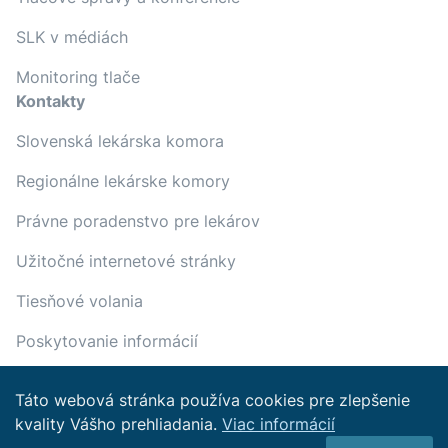
SLK v médiách
Monitoring tlače
Kontakty
Slovenská lekárska komora
Regionálne lekárske komory
Právne poradenstvo pre lekárov
Užitočné internetové stránky
Tiesňové volania
Poskytovanie informácií
Táto webová stránka používa cookies pre zlepšenie
kvality Vášho prehliadania.
Viac informácií
Copyright © 2022 Slovenská