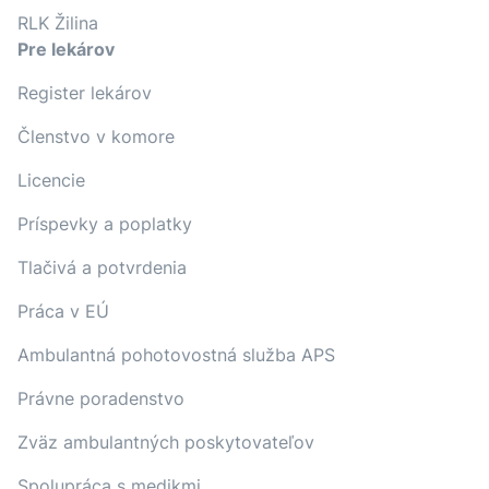
RLK Žilina
Pre lekárov
Register lekárov
Členstvo v komore
Licencie
Príspevky a poplatky
Tlačivá a potvrdenia
Práca v EÚ
Ambulantná pohotovostná služba APS
Právne poradenstvo
Zväz ambulantných poskytovateľov
Spolupráca s medikmi