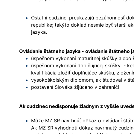
Ostatní cudzinci preukazujú bezúhonnosť 
republike; takýto doklad nesmie byť starší 
jazyka.
Ovládanie štátneho jazyka - ovládanie štátneho 
úspešnom vykonaní maturitnej skúšky alebo š
úspešnom vykonaní doplňujúcej skúšky - keď
kvalifikácia zložiť doplňujúce skúšku, zlože
vysokoškolským diplomom, ak študoval v št
postavení Slováka žijúceho v zahraničí
Ak cudzinec nedisponuje žiadnym z vyššie uved
Môže MZ SR navrhnúť dôkaz o ovládaní štátne
Ak MZ SR vyhodnotí dôkaz navrhnutý cudzin