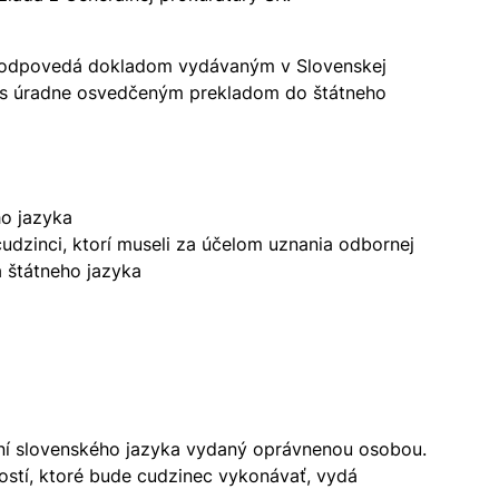
 zodpovedá dokladom vydávaným v Slovenskej
lu s úradne osvedčeným prekladom do štátneho
ho jazyka
dzinci, ktorí museli za účelom uznania odbornej
a štátneho jazyka
aní slovenského jazyka vydaný oprávnenou osobou.
tí, ktoré bude cudzinec vykonávať, vydá