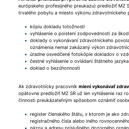
európskeho profesijného preukazu) predložiť MZ S
trvalého pobytu a miesto výkonu zdravotníckeho 
kópiu dokladu totožnosti
vyhlásenie o poistení zodpovednosti za ško
doklady o vykonávaní zdravotníckeho povolan
oznámenia nemal zakázaný výkon zdravotníck
úradne osvedčené fotokópie dokladov o vzd
čestné vyhlásenie o ovládaní štátneho jazyk
doklad o bezúhonnosti
Ak zdravotnícky pracovník
mieni vykonávať zdrav
opätovne predložiť MZ SR už len vyhlásenie raz ro
činnosti preukázateľným spôsobom oznámiť osobe, 
register členského štátu, v ktorom je ako zd
registračného čísla alebo iného rovnocenného
názov a adresu príslušného dozorného orgánu