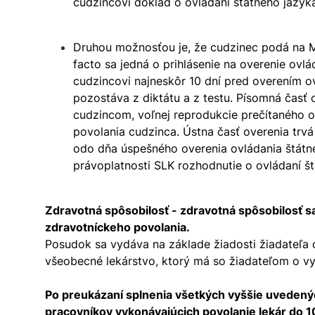
cudzincovi doklad o ovládaní štátneho jazyk
Druhou možnosťou je, že cudzinec podá na M
facto sa jedná o prihlásenie na overenie ovl
cudzincovi najneskôr 10 dní pred overením ov
pozostáva z diktátu a z testu. Písomná časť 
cudzincom, voľnej reprodukcie prečítaného 
povolania cudzinca. Ústna časť overenia trv
odo dňa úspešného overenia ovládania štátne
právoplatnosti SLK rozhodnutie o ovládaní š
Zdravotná spôsobilosť - zdravotná spôsobilosť 
zdravotníckeho povolania.
Posudok sa vydáva na základe žiadosti žiadateľa 
všeobecné lekárstvo, ktorý má so žiadateľom o vy
Po preukázaní splnenia všetkých vyššie uvedenýc
pracovníkov vykonávajúcich povolanie lekár do 1