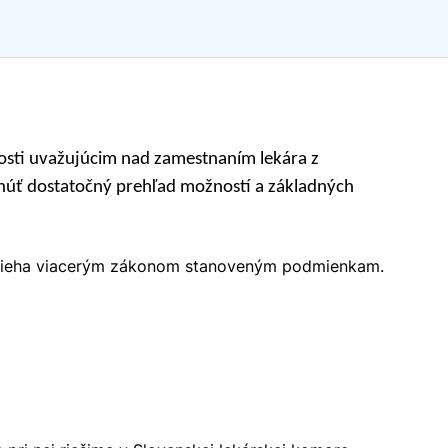
ivosti uvažujúcim nad zamestnaním lekára z
ytnúť dostatočný prehľad možností a základných
podlieha viacerým zákonom stanoveným podmienkam.