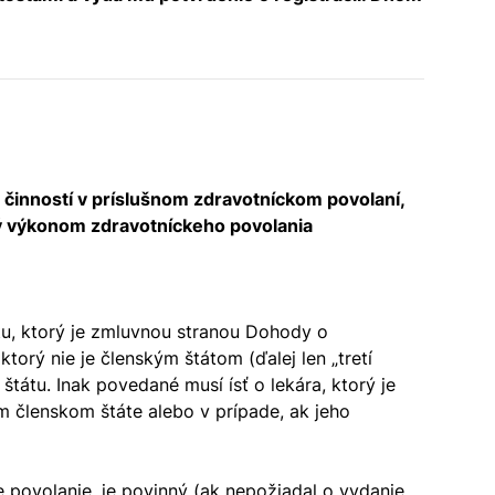
inností v príslušnom zdravotníckom povolaní,
ný výkonom zdravotníckeho povolania
tu, ktorý je zmluvnou stranou Dohody o
torý nie je členským štátom (ďalej len „tretí
tátu. Inak povedané musí ísť o lekára, ktorý je
m členskom štáte alebo v prípade, ak jeho
 povolanie, je povinný (ak nepožiadal o vydanie