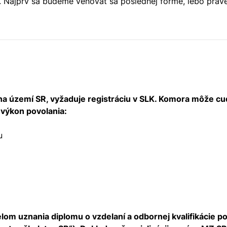
 Najprv sa budeme venovať sa poslednej forme, lebo práve 
a území SR, vyžaduje registráciu v SLK. Komora môže cudz
výkon povolania:
u
om uznania diplomu o vzdelaní a odbornej kvalifikácie po