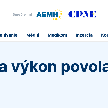
Sme členmi
elávanie
Médiá
Medikom
Inzercia
Ko
a výkon povola