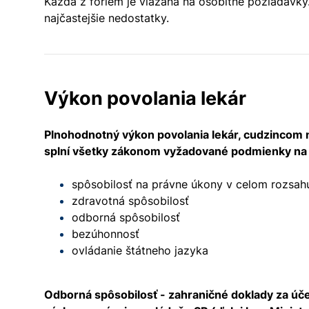
Každá z foriem je viazaná na osobitné požiadavky.
najčastejšie nedostatky.
Výkon povolania lekár
Plnohodnotný výkon povolania lekár, cudzincom n
splní všetky zákonom vyžadované podmienky na 
spôsobilosť na právne úkony v celom rozsah
zdravotná spôsobilosť
odborná spôsobilosť
bezúhonnosť
ovládanie štátneho jazyka
Odborná spôsobilosť - zahraničné doklady za účel