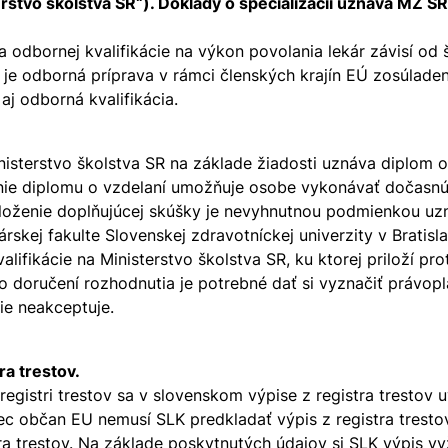
rstvo školstva SR“). Doklady o špecializácii uznáva MZ SR
a odbornej kvalifikácie na výkon povolania lekár závisí od
 je odborná príprava v rámci členských krajín EÚ zosúladen
j odborná kvalifikácia.
Ministerstvo školstva SR na základe žiadosti uznáva diplom
nie diplomu o vzdelaní umožňuje osobe vykonávať dočasnú 
oženie doplňujúcej skúšky je nevyhnutnou podmienkou uzna
rskej fakulte Slovenskej zdravotníckej univerzity v Brati
lifikácie na Ministerstvo školstva SR, ku ktorej priloží p
Po doručení rozhodnutia je potrebné dať si vyznačiť právop
ie neakceptuje.
a trestov.
registri trestov sa v slovenskom výpise z registra tresto
nec občan EU nemusí SLK predkladať výpis z registra trest
ra trestov. Na základe poskytnutých údajov si SLK výpis v