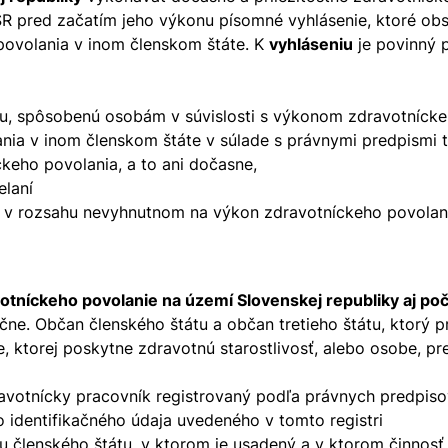
R pred začatím jeho výkonu písomné vyhlásenie, ktoré obs
povolania v inom členskom štáte. K
vyhláseniu
je povinný pr
du, spôsobenú osobám v súvislosti s výkonom zdravotníck
ia v inom členskom štáte v súlade s právnymi predpismi t
eho povolania, a to ani dočasne,
elaní
a v rozsahu nevyhnutnom na výkon zdravotníckeho povolani
otníckeho povolanie na území Slovenskej republiky aj po
čne. Občan členského štátu a občan tretieho štátu, ktorý p
ktorej poskytne zdravotnú starostlivosť, alebo osobe, pr
ravotnícky pracovník registrovaný podľa právnych predpiso
 identifikačného údaja uvedeného v tomto registri
 členského štátu, v ktorom je usadený a v ktorom činnosť