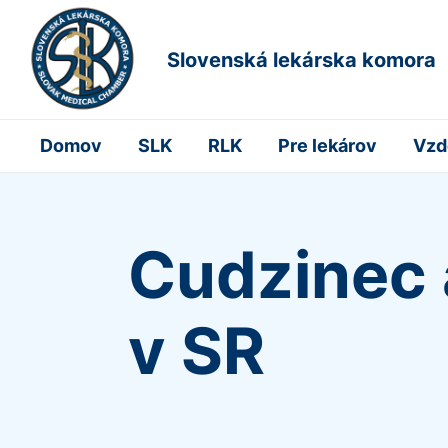
Slovenská lekárska komora
Domov
SLK
RLK
Pre lekárov
Vzd
Cudzinec 
v SR