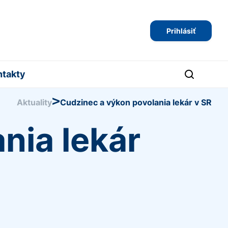
Prihlásiť
ntakty
>
Aktuality
Cudzinec a výkon povolania lekár v SR
nia lekár