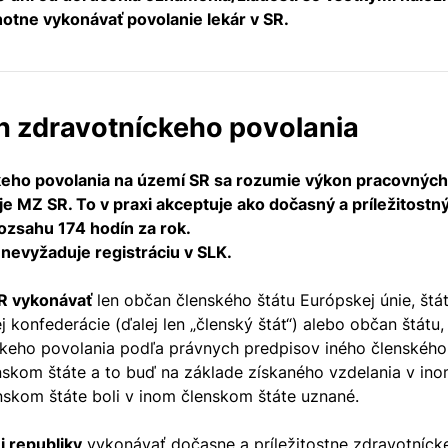
notne vykonávať povolanie lekár v SR.
on zdravotníckeho povolania
ho povolania na území SR sa rozumie výkon pracovných č
e MZ SR. To v praxi akceptuje ako dočasný a príležitost
rozsahu 174 hodín za rok.
nevyžaduje registráciu v SLK.
SR vykonávať
len občan členského štátu Európskej únie, štá
onfederácie (ďalej len „členský štát“) alebo občan štátu, k
keho povolania podľa právnych predpisov iného členského š
skom štáte a to buď na základe získaného vzdelania v ino
nskom štáte boli v inom členskom štáte uznané.
j republiky
vykonávať dočasne a príležitostne zdravotnícke