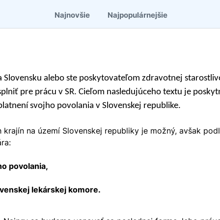
Najnovšie
Najpopulárnejšie
na Slovensku alebo ste poskytovateľom zdravotnej starostl
splniť pre prácu v SR. Cieľom nasledujúceho textu je posk
uplatnení svojho povolania v Slovenskej republike.
ch krajín na území Slovenskej republiky je možný, avšak 
ra:
ho povolania,
ovenskej lekárskej komore.