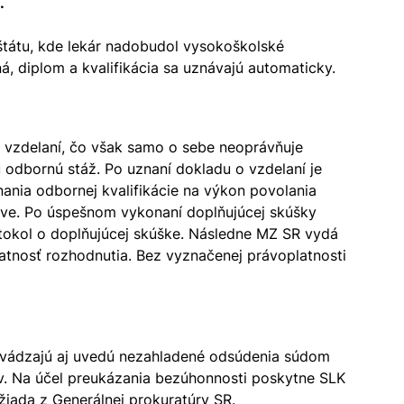
.
 štátu, kde lekár nadobudol vysokoškolské
á, diplom a kvalifikácia sa uznávajú automaticky.
 o vzdelaní, čo však samo o sebe neoprávňuje
odbornú stáž. Po uznaní dokladu o vzdelaní je
nia odbornej kvalifikácie na výkon povolania
slave. Po úspešnom vykonaní doplňujúcej skúšky
rotokol o doplňujúcej skúške. Následne MZ SR vydá
latnosť rozhodnutia. Bez vyznačenej právoplatnosti
v uvádzajú aj uvedú nezahladené odsúdenia súdom
ov. Na účel preukázania bezúhonnosti poskytne SLK
yžiada z Generálnej prokuratúry SR.