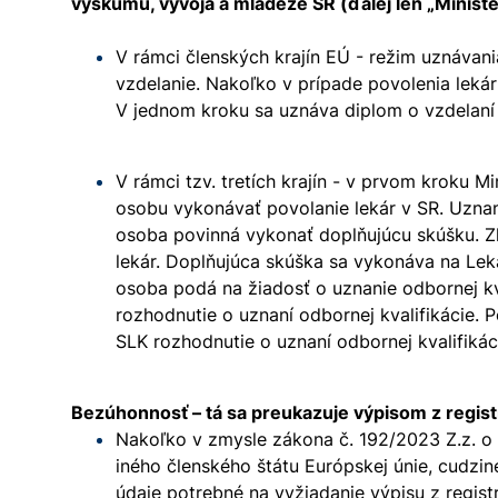
výskumu, vývoja a mládeže SR (ďalej len „Ministe
V rámci členských krajín EÚ - režim uznávani
vzdelanie. Nakoľko v prípade povolenia lekár
V jednom kroku sa uznáva diplom o vzdelaní a
V rámci tzv. tretích krajín - v prvom kroku 
osobu vykonávať povolanie lekár v SR. Uzna
osoba povinná vykonať doplňujúcu skúšku. Zl
lekár. Doplňujúca skúška sa vykonáva na Leká
osoba podá na žiadosť o uznanie odbornej kva
rozhodnutie o uznaní odbornej kvalifikácie. 
SLK rozhodnutie o uznaní odbornej kvalifikác
Bezúhonnosť – tá sa preukazuje výpisom z registr
Nakoľko v zmysle zákona č. 192/2023 Z.z. o 
iného členského štátu Európskej únie, cudzi
údaje potrebné na vyžiadanie výpisu z regist