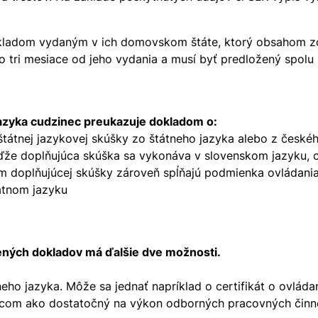
dokladom vydaným v ich domovskom štáte, ktorý obsahom
ako tri mesiace od jeho vydania a musí byť predložený spo
jazyka cudzinec preukazuje dokladom o:
tátnej jazykovej skúšky zo štátneho jazyka alebo z české
že doplňujúca skúška sa vykonáva v slovenskom jazyku, cu
ním doplňujúcej skúšky zároveň spĺňajú podmienka ovládani
átnom jazyku
ených dokladov má ďalšie dve možnosti.
ho jazyka. Môže sa jednať napríklad o certifikát o ovlád
com ako dostatočný na výkon odborných pracovných činnos