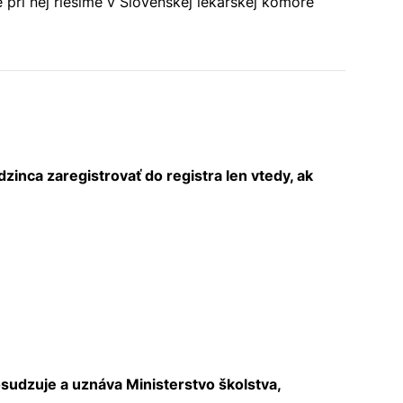
pri nej riešime v Slovenskej lekárskej komore
inca zaregistrovať do registra len vtedy, ak
sudzuje a uznáva Ministerstvo školstva,