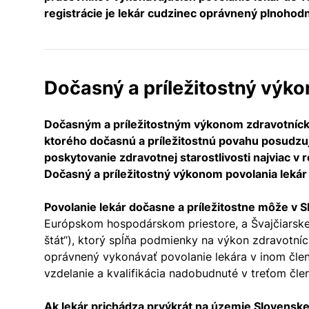
registrácie je lekár cudzinec oprávnený plnohod
Dočasný a príležitostný výk
Dočasným a príležitostným výkonom zdravotnícke
ktorého dočasnú a príležitostnú povahu posudzuj
poskytovanie zdravotnej starostlivosti najviac v 
Dočasný a príležitostný výkonom povolania lekár 
Povolanie lekár dočasne a príležitostne môže v 
Európskom hospodárskom priestore, a Švajčiarskej k
štát“), ktorý spĺňa podmienky na výkon zdravotníc
oprávnený vykonávať povolanie lekára v inom člen
vzdelanie a kvalifikácia nadobudnuté v treťom čle
Ak lekár prichádza prvýkrát na územie Slovenske