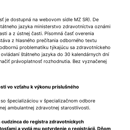
osť je dostupná na webovom sídle MZ SR). De
 štátneho jazyka ministerstvo zdravotníctva oznámi
ti a z ústnej časti. Písomná časť overenia
stáva z hlasného prečítania odborného textu
 odbornú problematiku týkajúcu sa zdravotníckeho
 ovládaní štátneho jazyka do 30 kalendárnych dní
načiť právoplatnosť rozhodnutia. Bez vyznačenej
sti vo vzťahu k výkonu príslušného
 so špecializáciou v špecializačnom odbore
 ambulantnej zdravotnej starostlivosti.
 cudzinca do registra zdravotníckych
tosťami a vydá mu potvrdenie o registrácii. Dňom