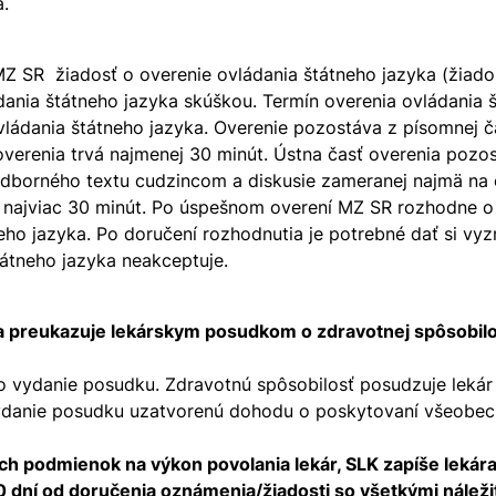
a.
Z SR žiadosť o overenie ovládania štátneho jazyka (žiad
ádania štátneho jazyka skúškou. Termín overenia ovládania
ládania štátneho jazyka. Overenie pozostáva z písomnej čas
overenia trvá najmenej 30 minút. Ústna časť overenia pozo
odborného textu cudzincom a diskusie zameranej najmä na
á najviac 30 minút. Po úspešnom overení MZ SR rozhodne o
ho jazyka. Po doručení rozhodnutia je potrebné dať si vyz
tátneho jazyka neakceptuje.
sa preukazuje lekárskym posudkom o zdravotnej spôsobilo
o vydanie posudku. Zdravotnú spôsobilosť posudzuje lekár
danie posudku uzatvorenú dohodu o poskytovaní všeobecnej
h podmienok na výkon povolania lekár, SLK zapíše lekára
0 dní od doručenia oznámenia/žiadosti so všetkými náleži