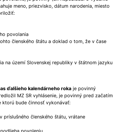
ahuje meno, priezvisko, dátum narodenia, miesto
iložiť:
eho povolania
ohto členského štátu a doklad o tom, že v čase
a na území Slovenskej republiky v štátnom jazyku
čas ďalšieho kalendárneho roka
je povinný
redložil MZ SR vyhlásenie, je povinný pred začatím
e ktorú bude činnosť vykonávať:
v príslušného členského štátu, vrátane
 podlieha povoleniu