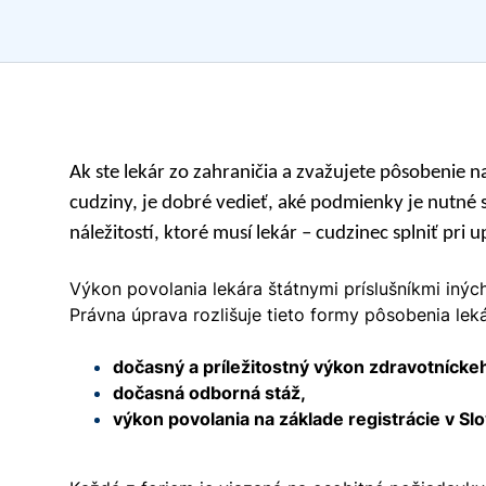
Ak ste lekár zo zahraničia a zvažujete pôsobenie 
cudziny, je dobré vedieť, aké podmienky je nutné 
náležitostí, ktoré musí lekár – cudzinec splniť pri 
Výkon povolania lekára štátnymi príslušníkmi iný
Právna úprava rozlišuje tieto formy pôsobenia leká
dočasný a príležitostný výkon zdravotnícke
dočasná odborná stáž,
výkon povolania na základe registrácie v Sl