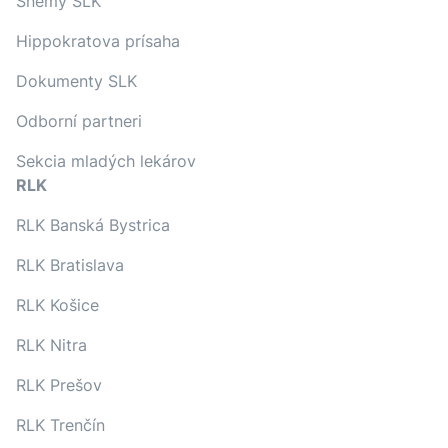
Snemy SLK
Hippokratova prísaha
Dokumenty SLK
Odborní partneri
Sekcia mladých lekárov
RLK
RLK Banská Bystrica
RLK Bratislava
RLK Košice
RLK Nitra
RLK Prešov
RLK Trenčín