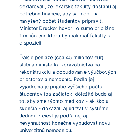
deklarovali, že lekárske fakulty dostanú aj
potrebné financie, aby sa mohli na
navýšený počet študentov pripraviť.
Minister Drucker hovoril o sume približne
1 milión eur, ktorú by mali mať fakulty k
dispozícii.
Ďalšie peniaze (cca 45 miliónov eur)
sľúbila ministerka zdravotníctva na
rekonštrukciu a dobudovanie výučbových
priestorov a nemocníc. Podľa jej
vyjadrenia je prijatie vyššieho počtu
študentov iba začiatok, dôležité bude aj
to, aby sme týchto medikov - ak školu
skončia - dokázali aj udržať v systéme.
Jednou z ciest je podľa nej aj
nevyhnutnosť konečne vybudovať novú
univerzitnú nemocnicu.