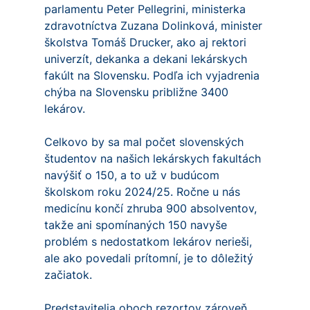
parlamentu Peter Pellegrini, ministerka
zdravotníctva Zuzana Dolinková, minister
školstva Tomáš Drucker, ako aj rektori
univerzít, dekanka a dekani lekárskych
fakúlt na Slovensku. Podľa ich vyjadrenia
chýba na Slovensku približne 3400
lekárov.
Celkovo by sa mal počet slovenských
študentov na našich lekárskych fakultách
navýšiť o 150, a to už v budúcom
školskom roku 2024/25. Ročne u nás
medicínu končí zhruba 900 absolventov,
takže ani spomínaných 150 navyše
problém s nedostatkom lekárov nerieši,
ale ako povedali prítomní, je to dôležitý
začiatok.
Predstavitelia oboch rezortov zároveň