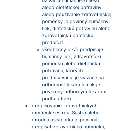
užívania humánneho lieku
alebo dietetickej potraviny
alebo používanie zdravotníckej
pomôcky je povinný humánny
liek, dietetickú potravinu alebo
zdravotnícku pomôcku
predpísať.
všeobecný lekár predpisuje
humánny liek, zdravotnícku
pomôcku alebo dietetickú
potravinu, ktorých
predpisovanie je viazané na
odbornosť lekára len ak je
poverený odborným lekárom
podľa odseku.
predpisovanie zdravotníckych
pomôcok sestrou: Sestra alebo
pôrodná asistentka je povinná
predpísať zdravotnícku pomôcku,