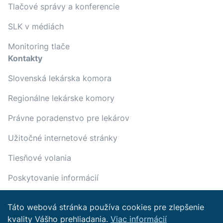
Tlačové správy a konferencie
SLK v médiách
Monitoring tlače
Kontakty
Slovenská lekárska komora
Regionálne lekárske komory
Právne poradenstvo pre lekárov
Užitočné internetové stránky
Tiesňové volania
Poskytovanie informácií
Táto webová stránka používa cookies pre zlepšenie
kvality Vášho prehliadania.
Viac informácií
Copyright © 2022 Slovenská