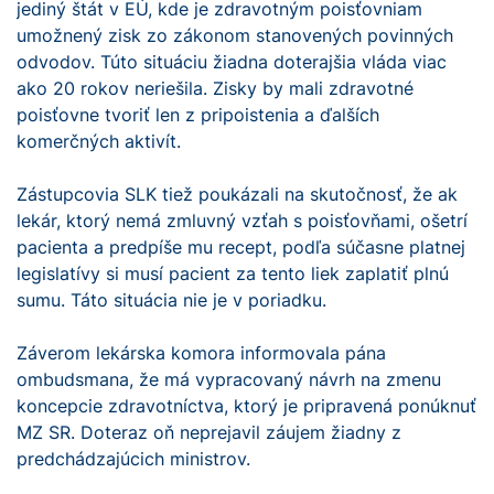
jediný štát v EÚ, kde je zdravotným poisťovniam
umožnený zisk zo zákonom stanovených povinných
odvodov. Túto situáciu žiadna doterajšia vláda viac
ako 20 rokov neriešila. Zisky by mali zdravotné
poisťovne tvoriť len z pripoistenia a ďalších
komerčných aktivít.
Zástupcovia SLK tiež poukázali na skutočnosť, že ak
lekár, ktorý nemá zmluvný vzťah s poisťovňami, ošetrí
pacienta a predpíše mu recept, podľa súčasne platnej
legislatívy si musí pacient za tento liek zaplatiť plnú
sumu. Táto situácia nie je v poriadku.
Záverom lekárska komora informovala pána
ombudsmana, že má vypracovaný návrh na zmenu
koncepcie zdravotníctva, ktorý je pripravená ponúknuť
MZ SR. Doteraz oň neprejavil záujem žiadny z
predchádzajúcich ministrov.