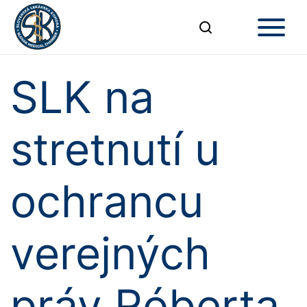
SLK na
stretnutí u
ochrancu
verejných
práv Róberta