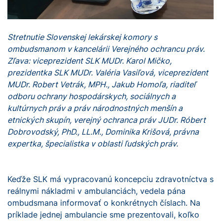
Stretnutie Slovenskej lekárskej komory s
ombudsmanom v kancelárii Verejného ochrancu práv.
Zľava: viceprezident SLK MUDr. Karol Mičko,
prezidentka SLK MUDr. Valéria Vasiľová, viceprezident
MUDr. Robert Vetrák, MPH., Jakub Homoľa, riaditeľ
odboru ochrany hospodárskych, sociálnych a
kultúrnych práv a práv národnostných menšín a
etnických skupín, verejný ochranca práv JUDr. Róbert
Dobrovodský, PhD., LL.M., Dominika Krišová, právna
expertka, špecialistka v oblasti ľudských práv.
Keďže SLK má vypracovanú koncepciu zdravotníctva s
reálnymi nákladmi v ambulanciách, vedela pána
ombudsmana informovať o konkrétnych číslach. Na
príklade jednej ambulancie sme prezentovali, koľko