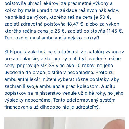
poisťovňa uhradí lekárovi za predmetné výkony a
koľko by mala uhradiť na základe reálnych nákladov.
Napríklad za výkon, ktorého reálna cena je 50 €,
zaplatí zdravotná poisťovňa 18,47 €, alebo za výkon
ktorého reálna cena je 25 €, zaplatí poisťovňa 11,45 €.
Ten rozdiel musí ambulancia nejako pokryť!
SLK poukázala tiež na skutočnosť, že katalóg výkonov
pre ambulancie, v ktorom by mali byť uvedené reálne
ceny, pripravuje MZ SR viac ako 10 rokov, no jeho
uvedenie do praxe je stále v nedohľadne. Preto sú
ambulantní lekári nútení vyberať rôzne poplatky, aby
zachránili svoje ambulancie pred kolapsom. Auditu
poplatkov sa ministerstvo venuje už dlhé roky, no jeho
výsledky nepoznáme. Tento zdeformovaný systém
financovania už dlhodobo nie je udržateľný.