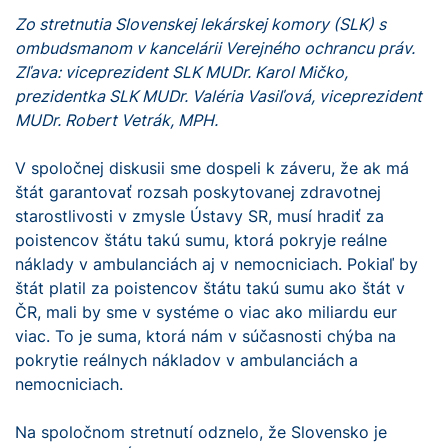
Zo stretnutia Slovenskej lekárskej komory (SLK) s
ombudsmanom v kancelárii Verejného ochrancu práv.
Zľava: viceprezident SLK MUDr. Karol Mičko,
prezidentka SLK MUDr. Valéria Vasiľová, viceprezident
MUDr. Robert Vetrák, MPH.
V spoločnej diskusii sme dospeli k záveru, že ak má
štát garantovať rozsah poskytovanej zdravotnej
starostlivosti v zmysle Ústavy SR, musí hradiť za
poistencov štátu takú sumu, ktorá pokryje reálne
náklady v ambulanciách aj v nemocniciach. Pokiaľ by
štát platil za poistencov štátu takú sumu ako štát v
ČR, mali by sme v systéme o viac ako miliardu eur
viac. To je suma, ktorá nám v súčasnosti chýba na
pokrytie reálnych nákladov v ambulanciách a
nemocniciach.
Na spoločnom stretnutí odznelo, že Slovensko je