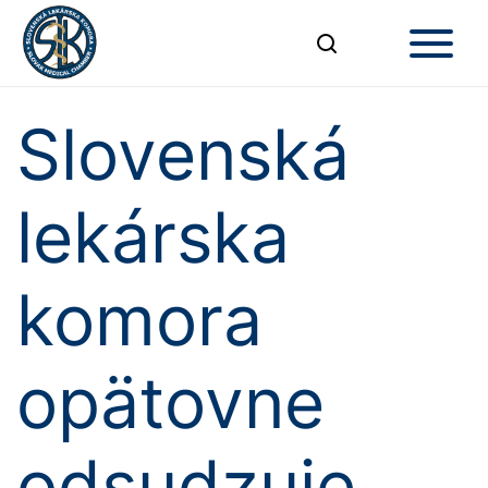
Slovenská
lekárska
komora
opätovne
odsudzuje