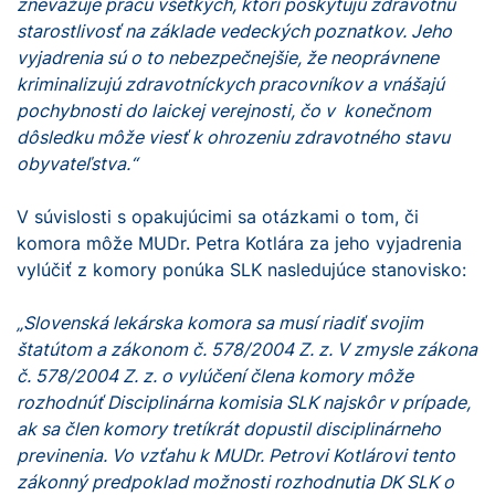
znevažuje prácu všetkých, ktorí poskytujú zdravotnú
starostlivosť na základe vedeckých poznatkov. Jeho
vyjadrenia sú o to nebezpečnejšie, že neoprávnene
kriminalizujú zdravotníckych pracovníkov a vnášajú
pochybnosti do laickej verejnosti, čo v konečnom
dôsledku môže viesť k ohrozeniu zdravotného stavu
obyvateľstva.“
V súvislosti s opakujúcimi sa otázkami o tom, či
komora môže MUDr. Petra Kotlára za jeho vyjadrenia
vylúčiť z komory ponúka SLK nasledujúce stanovisko:
„Slovenská lekárska komora sa musí riadiť svojim
štatútom a zákonom č. 578/2004 Z. z. V zmysle zákona
č. 578/2004 Z. z. o vylúčení člena komory môže
rozhodnúť Disciplinárna komisia SLK najskôr v prípade,
ak sa člen komory tretíkrát dopustil disciplinárneho
previnenia. Vo vzťahu k MUDr. Petrovi Kotlárovi tento
zákonný predpoklad možnosti rozhodnutia DK SLK o