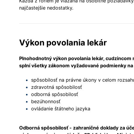
Každá z foriem je viazaná na osobitné požiadavky.
najčastejšie nedostatky.
Výkon povolania lekár
Plnohodnotný výkon povolania lekár, cudzincom n
splní všetky zákonom vyžadované podmienky na 
spôsobilosť na právne úkony v celom rozsah
zdravotná spôsobilosť
odborná spôsobilosť
bezúhonnosť
ovládanie štátneho jazyka
Odborná spôsobilosť - zahraničné doklady za účel