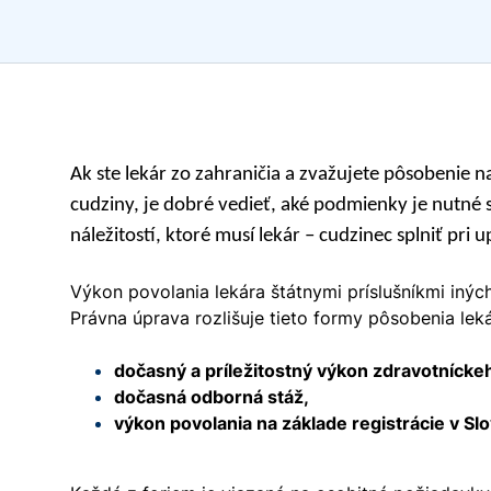
Ak ste lekár zo zahraničia a zvažujete pôsobenie 
cudziny, je dobré vedieť, aké podmienky je nutné 
náležitostí, ktoré musí lekár – cudzinec splniť pri 
Výkon povolania lekára štátnymi príslušníkmi iný
Právna úprava rozlišuje tieto formy pôsobenia leká
dočasný a príležitostný výkon zdravotnícke
dočasná odborná stáž,
výkon povolania na základe registrácie v Sl