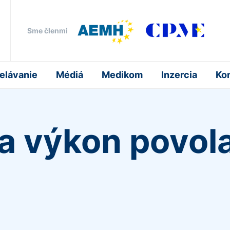
Sme členmi
elávanie
Médiá
Medikom
Inzercia
Ko
a výkon povola