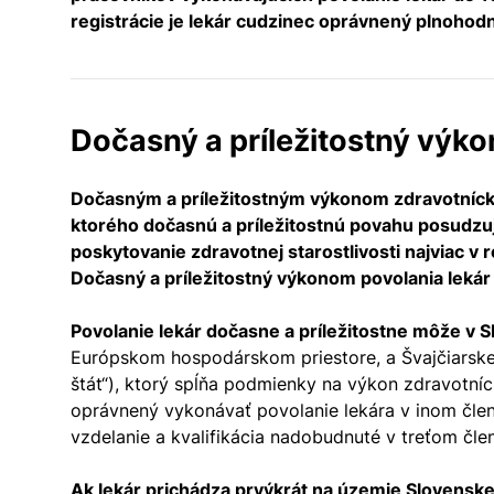
registrácie je lekár cudzinec oprávnený plnohod
Dočasný a príležitostný výk
Dočasným a príležitostným výkonom zdravotnícke
ktorého dočasnú a príležitostnú povahu posudzuj
poskytovanie zdravotnej starostlivosti najviac v 
Dočasný a príležitostný výkonom povolania lekár 
Povolanie lekár dočasne a príležitostne môže v 
Európskom hospodárskom priestore, a Švajčiarskej k
štát“), ktorý spĺňa podmienky na výkon zdravotníc
oprávnený vykonávať povolanie lekára v inom člen
vzdelanie a kvalifikácia nadobudnuté v treťom čle
Ak lekár prichádza prvýkrát na územie Slovenske