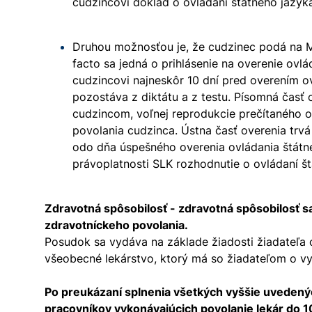
cudzincovi doklad o ovládaní štátneho jazyk
Druhou možnosťou je, že cudzinec podá na M
facto sa jedná o prihlásenie na overenie ovl
cudzincovi najneskôr 10 dní pred overením ov
pozostáva z diktátu a z testu. Písomná časť 
cudzincom, voľnej reprodukcie prečítaného 
povolania cudzinca. Ústna časť overenia trv
odo dňa úspešného overenia ovládania štátne
právoplatnosti SLK rozhodnutie o ovládaní š
Zdravotná spôsobilosť - zdravotná spôsobilosť 
zdravotníckeho povolania.
Posudok sa vydáva na základe žiadosti žiadateľa 
všeobecné lekárstvo, ktorý má so žiadateľom o vy
Po preukázaní splnenia všetkých vyššie uvedenýc
pracovníkov vykonávajúcich povolanie lekár do 1