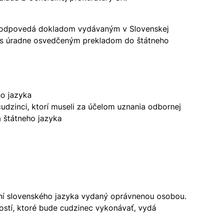
 zodpovedá dokladom vydávaným v Slovenskej
lu s úradne osvedčeným prekladom do štátneho
ho jazyka
dzinci, ktorí museli za účelom uznania odbornej
a štátneho jazyka
aní slovenského jazyka vydaný oprávnenou osobou.
tí, ktoré bude cudzinec vykonávať, vydá