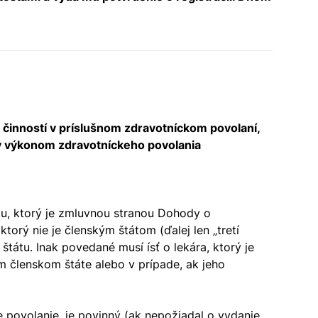
inností v príslušnom zdravotníckom povolaní,
ný výkonom zdravotníckeho povolania
tu, ktorý je zmluvnou stranou Dohody o
torý nie je členským štátom (ďalej len „tretí
tátu. Inak povedané musí ísť o lekára, ktorý je
m členskom štáte alebo v prípade, ak jeho
 povolanie, je povinný (ak nepožiadal o vydanie