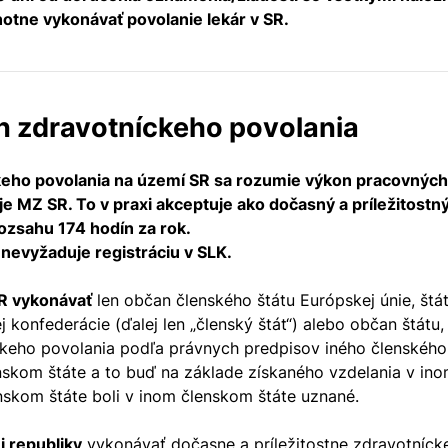
notne vykonávať povolanie lekár v SR.
on zdravotníckeho povolania
ho povolania na území SR sa rozumie výkon pracovných č
e MZ SR. To v praxi akceptuje ako dočasný a príležitost
rozsahu 174 hodín za rok.
nevyžaduje registráciu v SLK.
SR vykonávať
len občan členského štátu Európskej únie, štá
onfederácie (ďalej len „členský štát“) alebo občan štátu, k
keho povolania podľa právnych predpisov iného členského š
skom štáte a to buď na základe získaného vzdelania v ino
nskom štáte boli v inom členskom štáte uznané.
j republiky
vykonávať dočasne a príležitostne zdravotnícke