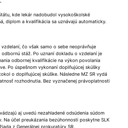
.
 štátu, kde lekár nadobudol vysokoškolské
á, diplom a kvalifikácia sa uznávajú automaticky.
 o vzdelaní, čo však samo o sebe neoprávňuje
odbornú stáž. Po uznaní dokladu o vzdelaní je
nia odbornej kvalifikácie na výkon povolania
slave. Po úspešnom vykonaní doplňujúcej skúšky
rotokol o doplňujúcej skúške. Následne MZ SR vydá
latnosť rozhodnutia. Bez vyznačenej právoplatnosti
v uvádzajú aj uvedú nezahladené odsúdenia súdom
ov. Na účel preukázania bezúhonnosti poskytne SLK
yžiada z Generálnej prokuratúry SR.