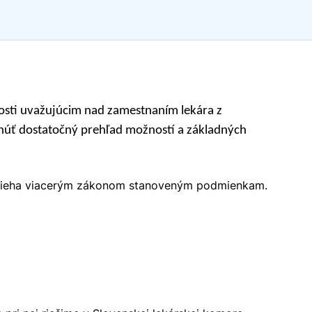
ivosti uvažujúcim nad zamestnaním lekára z
ytnúť dostatočný prehľad možností a základných
podlieha viacerým zákonom stanoveným podmienkam.