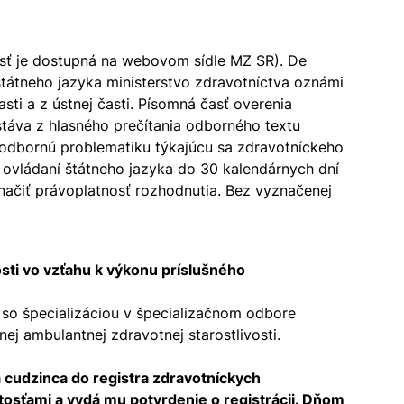
osť je dostupná na webovom sídle MZ SR). De
 štátneho jazyka ministerstvo zdravotníctva oznámi
ti a z ústnej časti. Písomná časť overenia
stáva z hlasného prečítania odborného textu
 odbornú problematiku týkajúcu sa zdravotníckeho
 ovládaní štátneho jazyka do 30 kalendárnych dní
načiť právoplatnosť rozhodnutia. Bez vyznačenej
sti vo vzťahu k výkonu príslušného
 so špecializáciou v špecializačnom odbore
 ambulantnej zdravotnej starostlivosti.
 cudzinca do registra zdravotníckych
tosťami a vydá mu potvrdenie o registrácii. Dňom