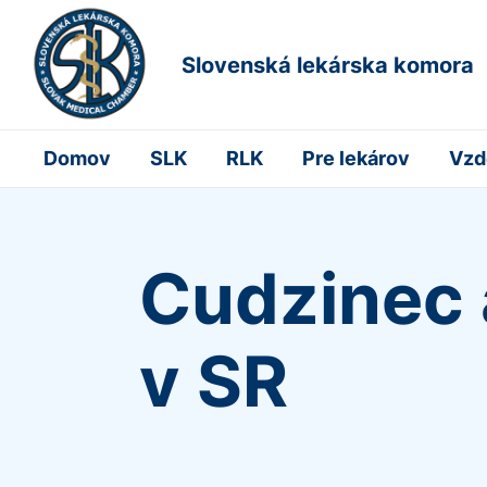
Slovenská lekárska komora
Domov
SLK
RLK
Pre lekárov
Vzd
Cudzinec 
v SR