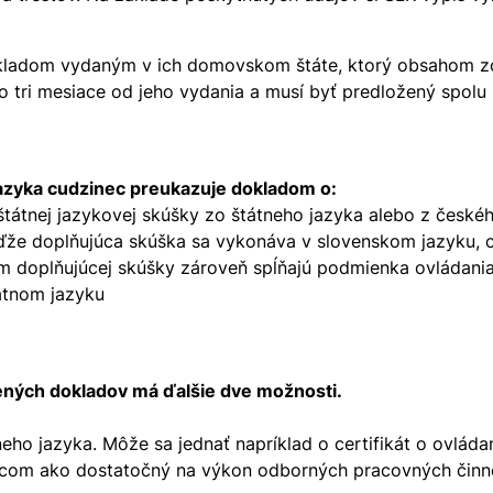
dokladom vydaným v ich domovskom štáte, ktorý obsahom
ako tri mesiace od jeho vydania a musí byť predložený spo
jazyka cudzinec preukazuje dokladom o:
tátnej jazykovej skúšky zo štátneho jazyka alebo z české
že doplňujúca skúška sa vykonáva v slovenskom jazyku, cu
ním doplňujúcej skúšky zároveň spĺňajú podmienka ovládani
átnom jazyku
ených dokladov má ďalšie dve možnosti.
ho jazyka. Môže sa jednať napríklad o certifikát o ovlád
com ako dostatočný na výkon odborných pracovných činnos