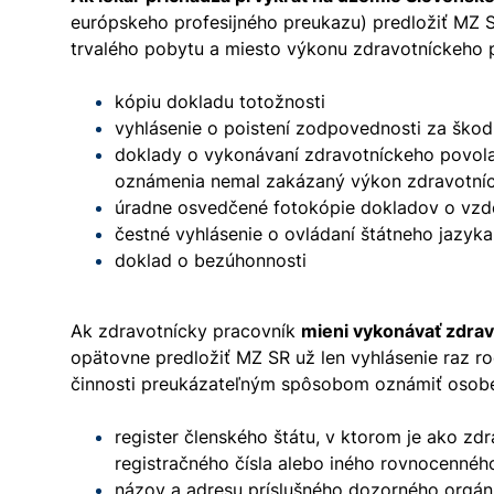
európskeho profesijného preukazu) predložiť MZ S
trvalého pobytu a miesto výkonu zdravotníckeho 
kópiu dokladu totožnosti
vyhlásenie o poistení zodpovednosti za ško
doklady o vykonávaní zdravotníckeho povolan
oznámenia nemal zakázaný výkon zdravotníck
úradne osvedčené fotokópie dokladov o vzd
čestné vyhlásenie o ovládaní štátneho jazyk
doklad o bezúhonnosti
Ak zdravotnícky pracovník
mieni vykonávať zdrav
opätovne predložiť MZ SR už len vyhlásenie raz ro
činnosti preukázateľným spôsobom oznámiť osobe, 
register členského štátu, v ktorom je ako zd
registračného čísla alebo iného rovnocenného
názov a adresu príslušného dozorného orgánu