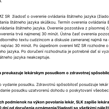
a.
Z SR žiadosť o overenie ovládania štátneho jazyka (žiad
ádania štátneho jazyka skúškou. Termín overenia ovládania
ládania štátneho jazyka. Overenie pozostáva z písomnej čas
overenia trvá najmenej 30 minút. Ústna časť overenia pozo
odborného textu cudzincom a diskusie zameranej najmä na
á najviac 30 minút. Po úspešnom overení MZ SR rozhodne o
ho jazyka. Po doručení rozhodnutia je potrebné dať si vyz
tátneho jazyka neakceptuje.
sa preukazuje lekárskym posudkom o zdravotnej spôsobilo
o vydanie posudku. Zdravotnú spôsobilosť posudzuje lekár
danie posudku uzatvorenú dohodu o poskytovaní všeobecnej
h podmienok na výkon povolania lekár, SLK zapíše lekára
0 dní od doručenia oznámenia/žiadosti so všetkými náleži