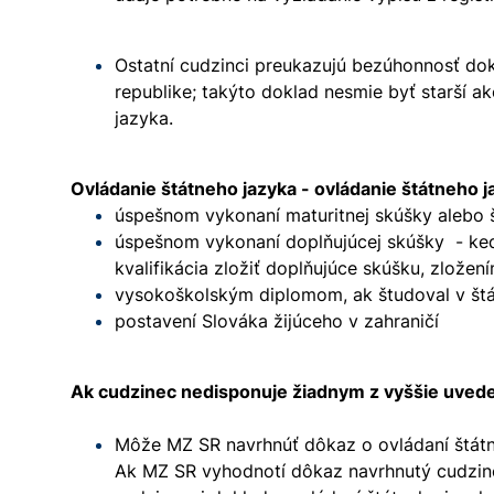
Ostatní cudzinci preukazujú bezúhonnosť 
republike; takýto doklad nesmie byť starší 
jazyka.
Ovládanie štátneho jazyka - ovládanie štátneho 
úspešnom vykonaní maturitnej skúšky alebo š
úspešnom vykonaní doplňujúcej skúšky - keď
kvalifikácia zložiť doplňujúce skúšku, zlože
vysokoškolským diplomom, ak študoval v št
postavení Slováka žijúceho v zahraničí
Ak cudzinec nedisponuje žiadnym z vyššie uved
Môže MZ SR navrhnúť dôkaz o ovládaní štátne
Ak MZ SR vyhodnotí dôkaz navrhnutý cudzin