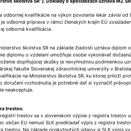
rstvo školstva SR“). Doklady o špecializácii uznáva MZ SR
a odbornej kvalifikácie na výkon povolania lekár závisí od
 je odborná príprava v rámci členských krajín EÚ zosúladen
j odborná kvalifikácia.
Ministerstvo školstva SR na základe žiadosti uznáva diplom
nie diplomu o vzdelaní umožňuje osobe vykonávať dočasnú 
oženie doplňujúcej skúšky je nevyhnutnou podmienkou uzna
rskej fakulte Slovenskej zdravotníckej univerzity v Brati
lifikácie na Ministerstvo školstva SR, ku ktorej priloží p
Po doručení rozhodnutia je potrebné dať si vyznačiť právop
ie neakceptuje.
a trestov.
registri trestov sa v slovenskom výpise z registra tresto
nec občan EU nemusí SLK predkladať výpis z registra trest
ra trestov. Na základe poskytnutých údajov si SLK výpis v