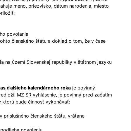
ahuje meno, priezvisko, dátum narodenia, miesto
iložiť:
eho povolania
ohto členského štátu a doklad o tom, že v čase
a na území Slovenskej republiky v štátnom jazyku
čas ďalšieho kalendárneho roka
je povinný
redložil MZ SR vyhlásenie, je povinný pred začatím
e ktorú bude činnosť vykonávať:
v príslušného členského štátu, vrátane
 podlieha povoleniu