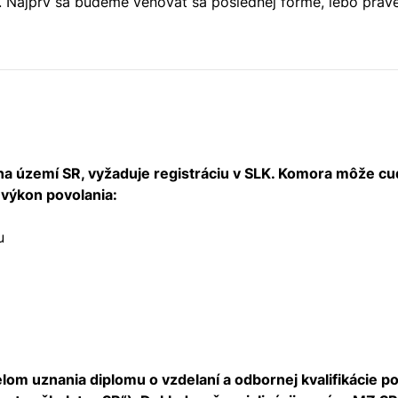
 Najprv sa budeme venovať sa poslednej forme, lebo práve 
a území SR, vyžaduje registráciu v SLK. Komora môže cudz
výkon povolania:
u
om uznania diplomu o vzdelaní a odbornej kvalifikácie po