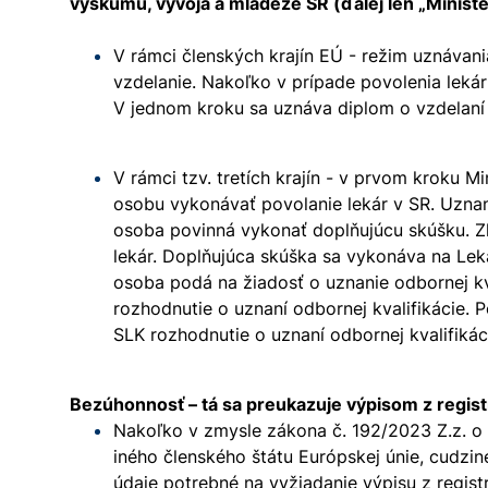
výskumu, vývoja a mládeže SR (ďalej len „Ministe
V rámci členských krajín EÚ - režim uznávani
vzdelanie. Nakoľko v prípade povolenia lekár
V jednom kroku sa uznáva diplom o vzdelaní a
V rámci tzv. tretích krajín - v prvom kroku 
osobu vykonávať povolanie lekár v SR. Uzna
osoba povinná vykonať doplňujúcu skúšku. Zl
lekár. Doplňujúca skúška sa vykonáva na Leká
osoba podá na žiadosť o uznanie odbornej kva
rozhodnutie o uznaní odbornej kvalifikácie. 
SLK rozhodnutie o uznaní odbornej kvalifikác
Bezúhonnosť – tá sa preukazuje výpisom z registr
Nakoľko v zmysle zákona č. 192/2023 Z.z. o 
iného členského štátu Európskej únie, cudzi
údaje potrebné na vyžiadanie výpisu z regist