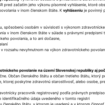
R pred začatím jeho výkonu písomné vyhlásenie, ktoré obs
povolania v inom členskom štáte. K
vyhláseniu
je povinný pr
du, spôsobenú osobám v súvislosti s výkonom zdravotníck
ia v inom členskom štáte v súlade s právnymi predpismi t
eho povolania, a to ani dočasne,
elaní
a v rozsahu nevyhnutnom na výkon zdravotníckeho povolani
otníckeho povolanie na území Slovenskej republiky aj po
čne. Občan členského štátu a občan tretieho štátu, ktorý p
ktorej poskytne zdravotnú starostlivosť, alebo osobe, pr
ravotnícky pracovník registrovaný podľa právnych predpiso
 identifikačného údaja uvedeného v tomto registri
 členského štátu, v ktorom je usadený a v ktorom činnosť