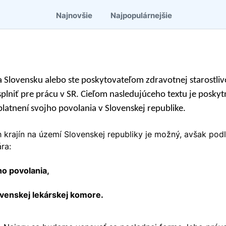
Najnovšie
Najpopulárnejšie
na Slovensku alebo ste poskytovateľom zdravotnej starostl
splniť pre prácu v SR. Cieľom nasledujúceho textu je posk
uplatnení svojho povolania v Slovenskej republike.
ch krajín na území Slovenskej republiky je možný, avšak 
ra:
ho povolania,
ovenskej lekárskej komore.