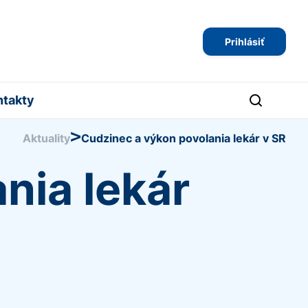
Prihlásiť
ntakty
>
Aktuality
Cudzinec a výkon povolania lekár v SR
nia lekár