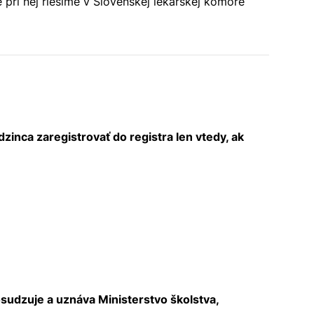
pri nej riešime v Slovenskej lekárskej komore
inca zaregistrovať do registra len vtedy, ak
sudzuje a uznáva Ministerstvo školstva,