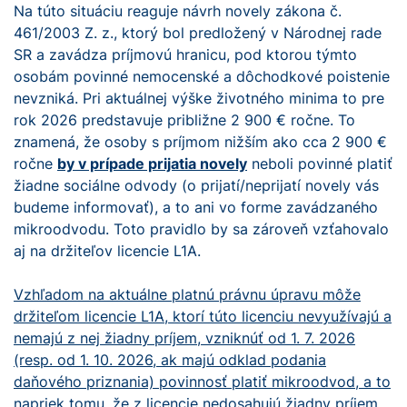
Na túto situáciu reaguje návrh novely zákona č.
461/2003 Z. z., ktorý bol predložený v Národnej rade
SR a zavádza príjmovú hranicu, pod ktorou týmto
osobám povinné nemocenské a dôchodkové poistenie
nevzniká. Pri aktuálnej výške životného minima to pre
rok 2026 predstavuje približne 2 900 € ročne. To
znamená, že osoby s príjmom nižším ako cca 2 900 €
ročne
by v prípade prijatia novely
neboli povinné platiť
žiadne sociálne odvody (o prijatí/neprijatí novely vás
budeme informovať), a to ani vo forme zavádzaného
mikroodvodu. Toto pravidlo by sa zároveň vzťahovalo
aj na držiteľov licencie L1A.
Vzhľadom na aktuálne platnú právnu úpravu môže
držiteľom licencie L1A, ktorí túto licenciu nevyužívajú a
nemajú z nej žiadny príjem, vzniknúť od 1. 7. 2026
(resp. od 1. 10. 2026, ak majú odklad podania
daňového priznania) povinnosť platiť mikroodvod, a to
napriek tomu, že z licencie nedosahujú žiadny príjem.