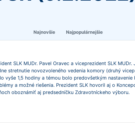
Najnovšie
Najpopulárnejšie
ezident SLK MUDr. Pavel Oravec a viceprezident SLK MUDr.
álne stretnutie novozvoleného vedenia komory (druhý vice
lo vyše 1,5 hodiny a témou bolo predovšetkým nastavenie 
lémy a možné riešenia. Prezident SLK hovoril aj o Koncepci
ždňoch oboznámiť aj predsedníčku Zdravotníckeho výboru.