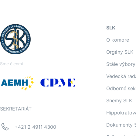
SLK
O komore
Orgány SLK
Sme členmi
Stále výbory
Vedecká rad
Odborné sek
Snemy SLK
SEKRETARIÁT
Hippokratov
Dokumenty 
+421 2 4911 4300