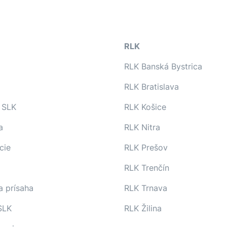
RLK
RLK Banská Bystrica
RLK Bratislava
 SLK
RLK Košice
a
RLK Nitra
cie
RLK Prešov
RLK Trenčín
a prísaha
RLK Trnava
SLK
RLK Žilina