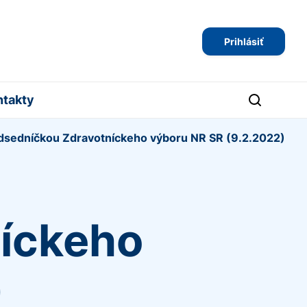
Prihlásiť
ntakty
edsedníčkou Zdravotníckeho výboru NR SR (9.2.2022)
íckeho
)