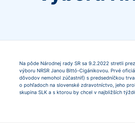
Na pôde Národnej rady SR sa 9.2.2022 stretli pr
výboru NRSR Janou Bittó-Cigánikovou. Prvé ofici
dôvodov nemohol zúčastniť) s predsedníčkou trva
o pohľadoch na slovenské zdravotníctvo, jeho prob
skupina SLK a s ktorou by chcel v najbližších tý