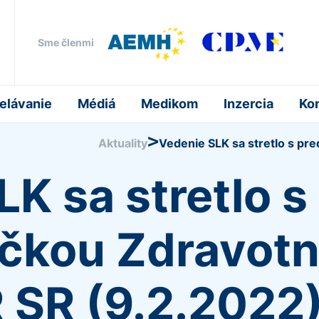
Sme členmi
elávanie
Médiá
Medikom
Inzercia
Ko
>
Aktuality
Vedenie SLK sa stretlo s pr
K sa stretlo s
čkou Zdravotn
 SR (9.2.2022