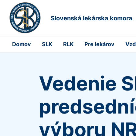
Slovenská lekárska komora
Domov
SLK
RLK
Pre lekárov
Vzd
Vedenie SL
predsední
výboru NR