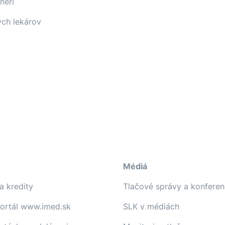
neri
ých lekárov
Médiá
a kredity
Tlačové správy a konferen
portál www.imed.sk
SLK v médiách