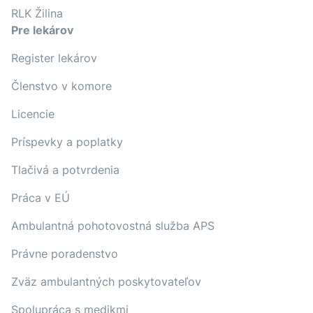
RLK Žilina
Pre lekárov
Register lekárov
Členstvo v komore
Licencie
Príspevky a poplatky
Tlačivá a potvrdenia
Práca v EÚ
Ambulantná pohotovostná služba APS
Právne poradenstvo
Zväz ambulantných poskytovateľov
Spolupráca s medikmi