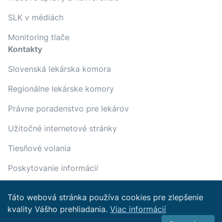
SLK v médiách
Monitoring tlače
Kontakty
Slovenská lekárska komora
Regionálne lekárske komory
Právne poradenstvo pre lekárov
Užitočné internetové stránky
Tiesňové volania
Poskytovanie informácií
Táto webová stránka používa cookies pre zlepšenie
kvality Vášho prehliadania.
Viac informácií
Copyright © 2022 Slovenská