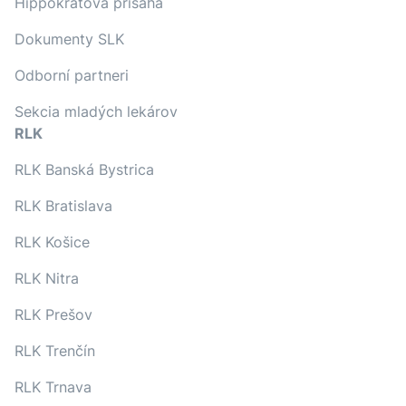
Hippokratova prísaha
Dokumenty SLK
Odborní partneri
Sekcia mladých lekárov
RLK
RLK Banská Bystrica
RLK Bratislava
RLK Košice
RLK Nitra
RLK Prešov
RLK Trenčín
RLK Trnava