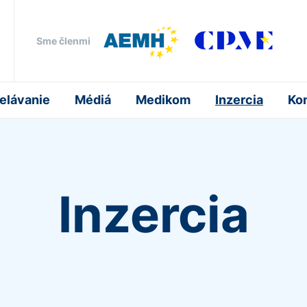
Sme členmi
elávanie
Médiá
Medikom
Inzercia
Ko
Inzercia