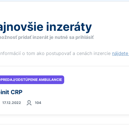
jnovšie inzeráty
ožnosť pridať inzerát je nutné sa prihlásiť
informácií o tom ako postupovať a cenách inzercie
nájdete 
PREDAJ/ODSTÚPENIE AMBULANCIE
init CRP
17.12.2022
104