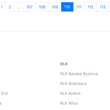
1
2
...
107
108
109
110
111
112
113
RLK
RLK Banská Bystrica
RLK Bratislava
 SLK
RLK Košice
a
RLK Nitra