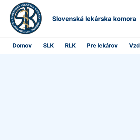
Slovenská lekárska komora
Domov
SLK
RLK
Pre lekárov
Vzd