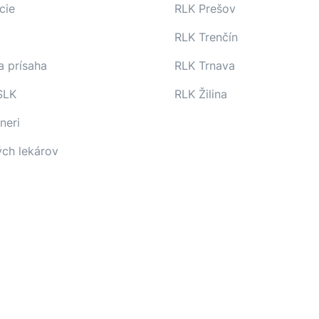
cie
RLK Prešov
RLK Trenčín
a prísaha
RLK Trnava
SLK
RLK Žilina
neri
ých lekárov