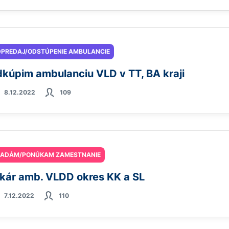
PREDAJ/ODSTÚPENIE AMBULANCIE
kúpim ambulanciu VLD v TT, BA kraji
8.12.2022
109
ĽADÁM/PONÚKAM ZAMESTNANIE
kár amb. VLDD okres KK a SL
7.12.2022
110