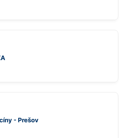
ŽA
cíny - Prešov