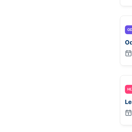
OD
Od
H
Le