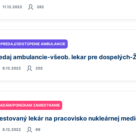
11.12.2022
282
PREDAJ/ODSTÚPENIE AMBULANCIE
edaj ambulancie-všeob. lekar pre dospelých-
8.12.2022
202
ĽADÁM/PONÚKAM ZAMESTNANIE
estovaný lekár na pracovisko nukleárnej medi
8.12.2022
69