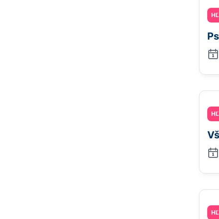
H
Ps
H
Vš
H