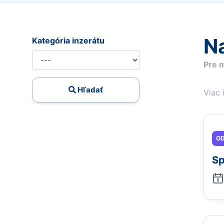
Na
Kategória inzerátu
Pre m
Hľadať
Viac 
OD
Sp