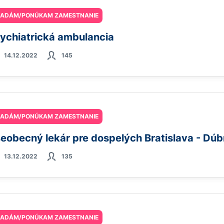
ĽADÁM/PONÚKAM ZAMESTNANIE
ychiatrická ambulancia
14.12.2022
145
ĽADÁM/PONÚKAM ZAMESTNANIE
eobecný lekár pre dospelých Bratislava - Dú
13.12.2022
135
ĽADÁM/PONÚKAM ZAMESTNANIE