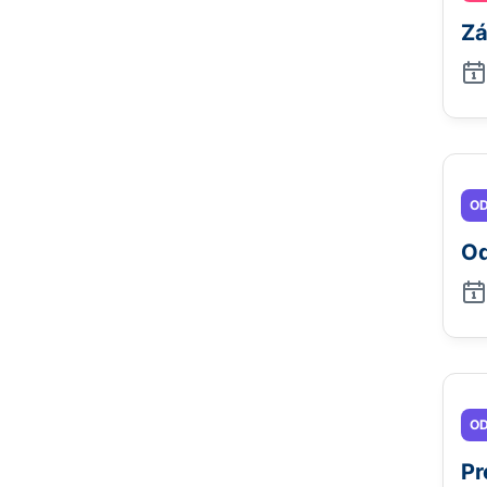
Zá
OD
Od
OD
Pr