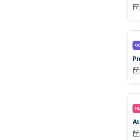
OD
Pr
H
At