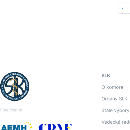
‹
SLK
O komore
Orgány SLK
Sme členmi
Stále výbory
Vedecká rad