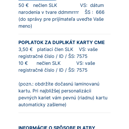
50 € nečlen SLK VS: dátum
narodenia v tvare ddmmrrrr ŠS : 666
(do správy pre prijímateľa uveďte Vaše
meno)
POPLATOK ZA DUPLIKÁT KARTY CME
3,50 € platiaci člen SLK VS: vaše
registračné číslo / ID / ŠS: 7575
10 € nečlen SLK VS: vaše
registračné číslo / ID / ŠS: 7575
(pozn.: obdržíte dočasnú laminovanú
kartu. Pri najbližšej personalizácii
pevných kariet vám pevnú (riadnu) kartu
automaticky zašleme)
INFORMÁCIE O SPÔSOBE PLATBY