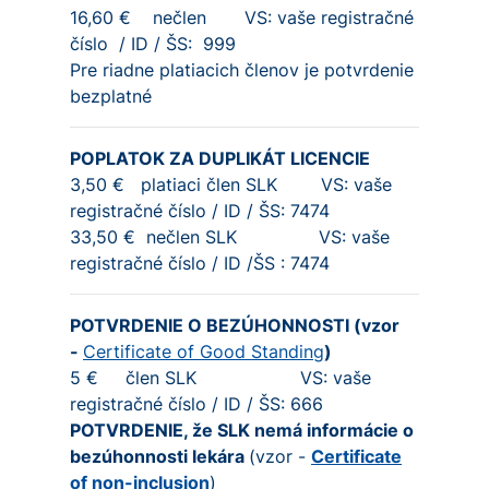
16,60 € nečlen VS: vaše registračné
číslo / ID / ŠS: 999
Pre riadne platiacich členov je potvrdenie
bezplatné
POPLATOK ZA DUPLIKÁT LICENCIE
3,50 € platiaci člen SLK VS: vaše
registračné číslo / ID / ŠS: 7474
33,50 € nečlen SLK VS: vaše
registračné číslo / ID /ŠS : 7474
POTVRDENIE O BEZÚHONNOSTI (vzor
-
Certificate of Good Standing
)
5 € člen SLK VS: vaše
registračné číslo / ID / ŠS: 666
POTVRDENIE, že SLK nemá informácie o
bezúhonnosti lekára
(vzor -
Certificate
of non-inclusion
)