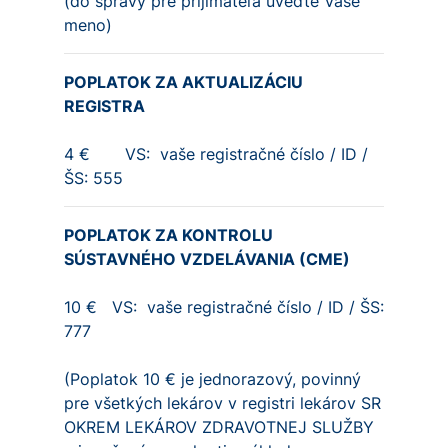
(do správy pre prijímateľa uveďte Vaše
meno)
POPLATOK ZA AKTUALIZÁCIU
REGISTRA
4 € VS: vaše registračné číslo / ID /
ŠS: 555
POPLATOK ZA KONTROLU
SÚSTAVNÉHO VZDELÁVANIA (CME)
10 € VS: vaše registračné číslo / ID / ŠS:
777
(Poplatok 10 € je jednorazový, povinný
pre všetkých lekárov v registri lekárov SR
OKREM LEKÁROV ZDRAVOTNEJ SLUŽBY