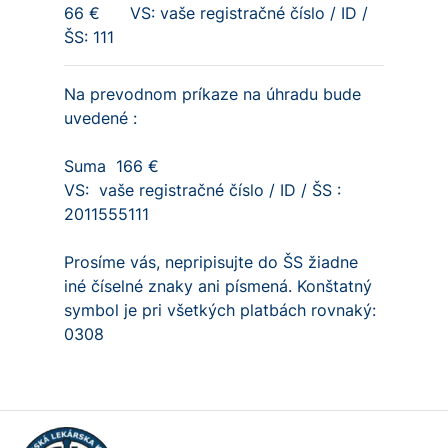
66 € VS: vaše registračné číslo / ID /
ŠS: 111
Na prevodnom príkaze na úhradu bude
uvedené :
Suma 166 €
VS: vaše registračné číslo / ID / ŠS :
2011555111
Prosíme vás, nepripisujte do ŠS žiadne
iné číselné znaky ani písmená. Konštatný
symbol je pri všetkých platbách rovnaký:
0308