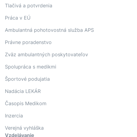
Tlačivá a potvrdenia
Práca v EÚ
Ambulantná pohotovostná služba APS
Právne poradenstvo
Zväz ambulantných poskytovateľov
Spolupráca s medikmi
Športové podujatia
Nadácia LEKÁR
Časopis Medikom
Inzercia
Verejná vyhláška
Vzdelávanie