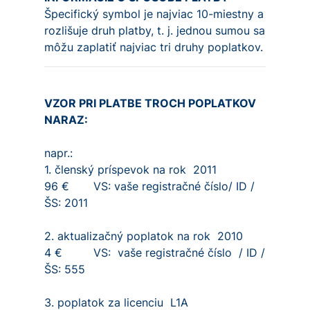
Špecifický symbol je najviac 10-miestny a
rozlišuje druh platby, t. j. jednou sumou sa
môžu zaplatiť najviac tri druhy poplatkov.
VZOR PRI PLATBE TROCH POPLATKOV
NARAZ:
napr.:
1. členský príspevok na rok 2011
96 € VS: vaše registračné číslo/ ID /
ŠS: 2011
2. aktualizačný poplatok na rok 2010
4 € VS: vaše registračné číslo / ID /
ŠS: 555
3. poplatok za licenciu L1A