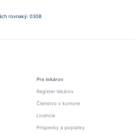
bách rovnaký: 0308
Pre lekárov
Register lekárov
Členstvo v komore
Licencie
Príspevky a poplatky