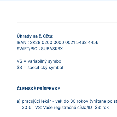
Úhrady na č. účtu:
IBAN : SK28 0200 0000 0021 5462 4456
SWIFT/BIC : SUBASKBX
VS = variabilný symbol
ŠS = špecifický symbol
ČLENSKÉ PRÍSPEVKY
a) pracujúci lekár - vek do 30 rokov (vrátane pois
30 € VS: Vaše registračné číslo/ID ŠS: rok