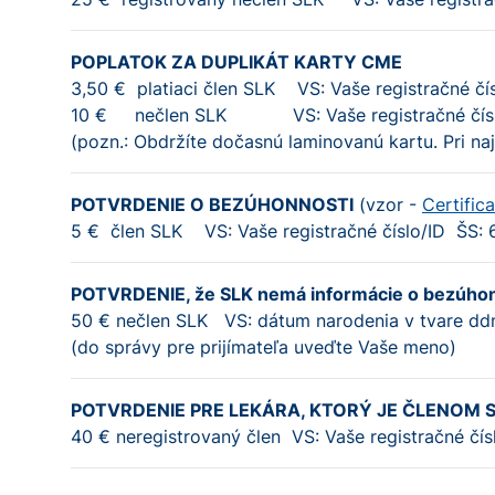
POPLATOK ZA DUPLIKÁT KARTY CME
3,50 € platiaci člen SLK VS: Vaše registračné č
10 € nečlen SLK VS: Vaše registračné čísl
(pozn.: Obdržíte dočasnú laminovanú kartu. Pri na
POTVRDENIE O BEZÚHONNOSTI
(vzor -
Certific
5 € člen SLK VS: Vaše registračné číslo/ID ŠS: 
POTVRDENIE, že SLK nemá informácie o bezúhon
50 € nečlen SLK VS: dátum narodenia v tvare dd
(do správy pre prijímateľa uveďte Vaše meno)
POTVRDENIE PRE LEKÁRA, KTORÝ JE ČLENOM SLK
40 € neregistrovaný člen VS: Vaše registračné čí