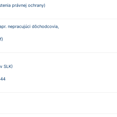
stenia právnej ochrany)
napr. nepracujúci dôchodcovia,
tiť)
ov SLK)
444