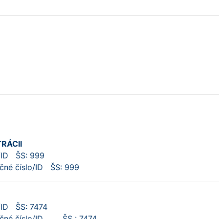
RÁCII
o/ID ŠS: 999
čné číslo/ID ŠS: 999
o/ID ŠS: 7474
račné číslo/ID ŠS : 7474