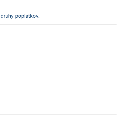
i druhy poplatkov.