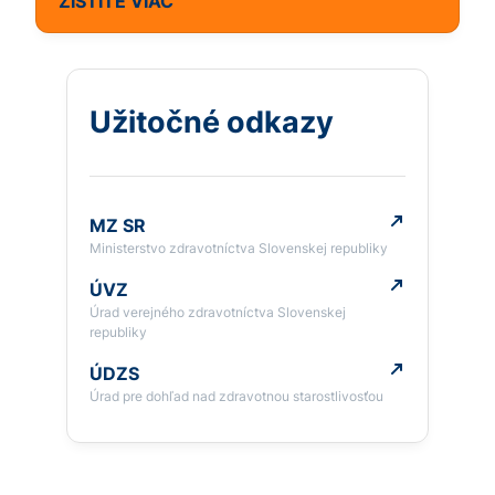
ZISTITE VIAC
Užitočné odkazy
MZ SR
Ministerstvo zdravotníctva Slovenskej republiky
ÚVZ
Úrad verejného zdravotníctva Slovenskej
republiky
ÚDZS
Úrad pre dohľad nad zdravotnou starostlivosťou