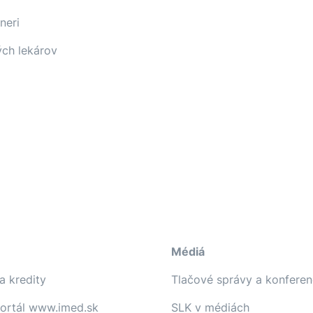
neri
ých lekárov
Médiá
a kredity
Tlačové správy a konferen
portál www.imed.sk
SLK v médiách