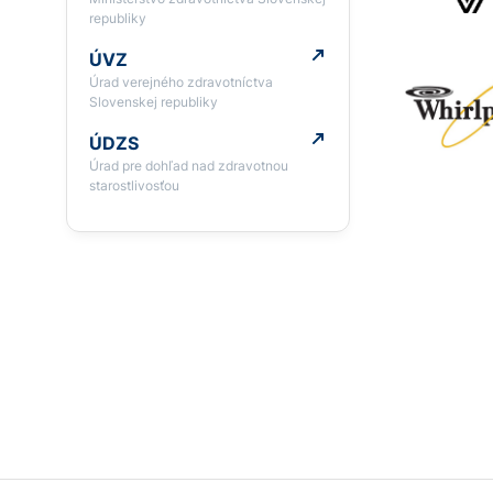
republiky
ÚVZ
Úrad verejného zdravotníctva
Slovenskej republiky
ÚDZS
Úrad pre dohľad nad zdravotnou
starostlivosťou