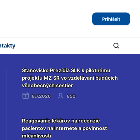
Prihlásiť
ntakty
Stanovisko Prezídia SLK k pilotnému
projektu MZ SR vo vzdelávaní budúcich
všeobecných sestier
8.7.2026
850
Reagovanie lekárov na recenzie
pacientov na internete a povinnosť
mlčanlivosti