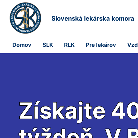
Slovenská lekárska komora
Domov
SLK
RLK
Pre lekárov
Vzd
Získajte 40
týždeň. V B