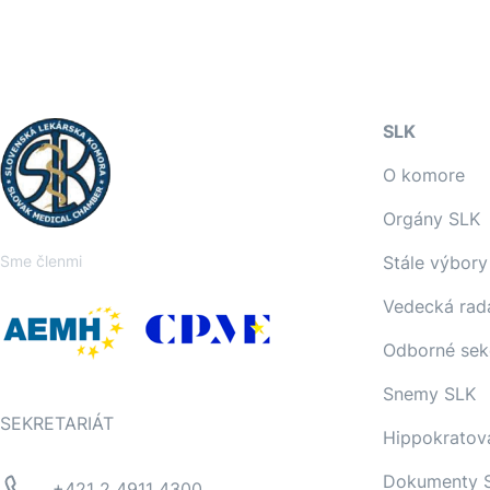
SLK
O komore
Orgány SLK
Sme členmi
Stále výbory
Vedecká rad
Odborné sek
Snemy SLK
SEKRETARIÁT
Hippokratov
Dokumenty 
+421 2 4911 4300