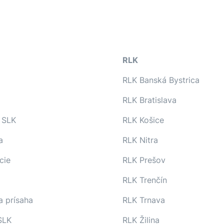
RLK
RLK Banská Bystrica
RLK Bratislava
 SLK
RLK Košice
a
RLK Nitra
cie
RLK Prešov
RLK Trenčín
a prísaha
RLK Trnava
SLK
RLK Žilina