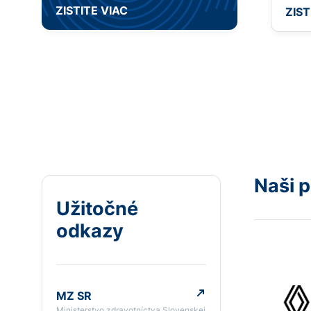
ZISTITE VIAC
ZIST
Naši p
Užitočné
odkazy
MZ SR
Ministerstvo zdravotníctva Slovenskej