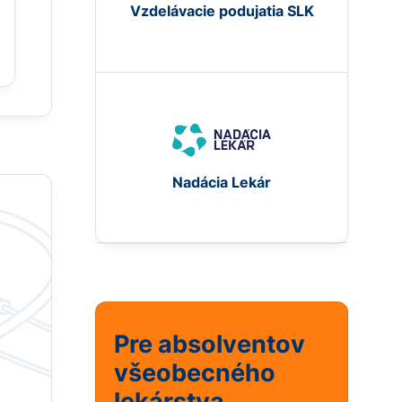
Vzdelávacie podujatia SLK
Nadácia Lekár
Pre absolventov
všeobecného
lekárstva