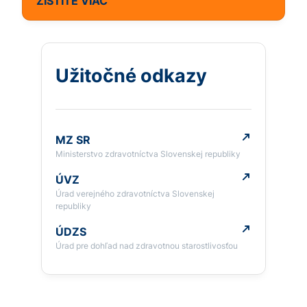
ZISTITE VIAC
Užitočné odkazy
MZ SR
Ministerstvo zdravotníctva Slovenskej republiky
ÚVZ
Úrad verejného zdravotníctva Slovenskej
republiky
ÚDZS
Úrad pre dohľad nad zdravotnou starostlivosťou