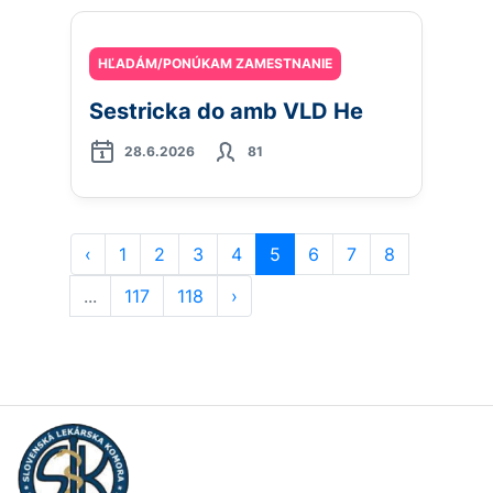
HĽADÁM/PONÚKAM ZAMESTNANIE
Sestricka do amb VLD He
28.6.2026
81
‹
1
2
3
4
5
6
7
8
...
117
118
›