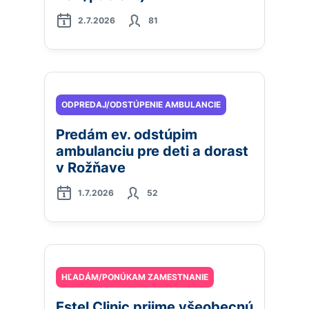
2.7.2026
81
ODPREDAJ/ODSTÚPENIE AMBULANCIE
Predám ev. odstúpim
ambulanciu pre deti a dorast
v Rožňave
1.7.2026
52
HĽADÁM/PONÚKAM ZAMESTNANIE
Estel Clinic prijme všeobecnú