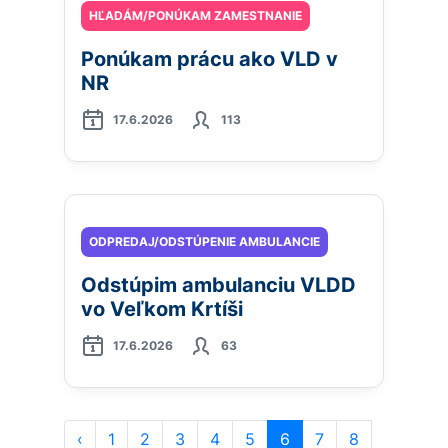
HĽADÁM/PONÚKAM ZAMESTNANIE
Ponúkam prácu ako VLD v
NR
17.6.2026
113
ODPREDAJ/ODSTÚPENIE AMBULANCIE
Odstúpim ambulanciu VLDD
vo Veľkom Krtíši
17.6.2026
63
‹
1
2
3
4
5
6
7
8