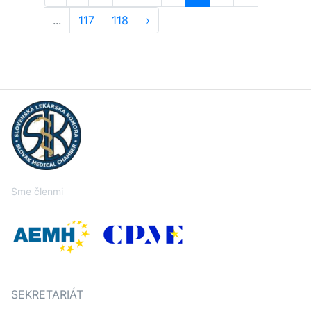
...
117
118
›
Sme členmi
SEKRETARIÁT