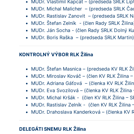
MUDr. Vlastimil Kapcát – (predseda SRLK Lip
MUDr. Michal Malicher – (predseda SRLK Ča
MUDr. Rastislav Zanovit – (predseda SRLK 
MUDr. Štefan Zelník - (člen Rady SRLK Žilina
MUDr. Ján Socha - (člen Rady SRLK Dolný Ku
MUDr. Boris Raška – (predseda SRLK Martin)
KONTROLNÝ VÝBOR RLK Žilina
MUDr. Štefan Masnica – (predseda KV RLK Ži
MUDr. Miroslav Kováč – (člen KV RLK Žilina –
MUDr. Adriana Gáťová – (členka KV RLK Žilin
MUDr. Eva Svozilová – (členka KV RLK Žilin
MUDr. Michal Kršák - (člen KV RLK Žilina – 
MUDr. Rastislav Zelník - (člen KV RLK Žilina –
MUDr. Drahoslava Kanderková – (členka KV R
DELEGÁTI SNEMU RLK Žilina