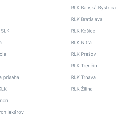
RLK Banská Bystrica
RLK Bratislava
 SLK
RLK Košice
a
RLK Nitra
cie
RLK Prešov
RLK Trenčín
a prísaha
RLK Trnava
SLK
RLK Žilina
neri
ých lekárov