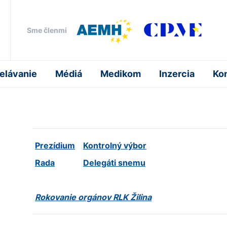
Sme členmi
elávanie
Médiá
Medikom
Inzercia
Ko
Prezídium
Kontrolný výbor
Rada
Delegáti snemu
Rokovanie orgánov RLK Žilina