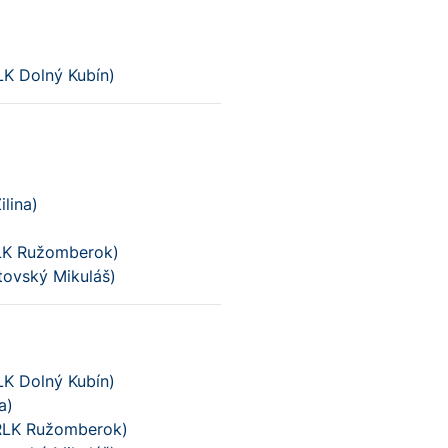
LK Dolný Kubín)
lina)
RLK Ružomberok)
tovský Mikuláš)
LK Dolný Kubín)
a)
SRLK Ružomberok)