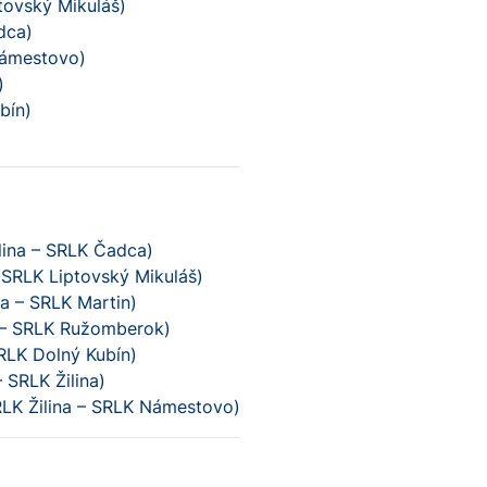
tovský Mikuláš)
dca)
Námestovo)
)
bín)
lina – SRLK Čadca)
 SRLK Liptovský Mikuláš)
a – SRLK Martin)
a – SRLK Ružomberok)
SRLK Dolný Kubín)
 SRLK Žilina)
LK Žilina – SRLK Námestovo)