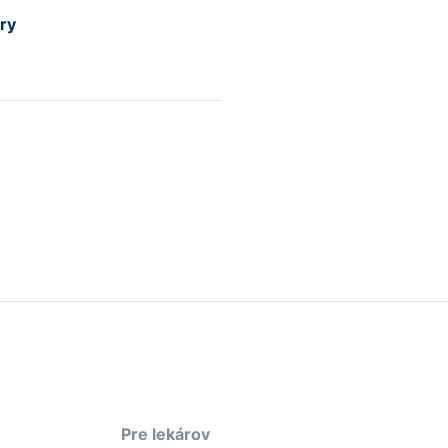
ry
k
Pre lekárov