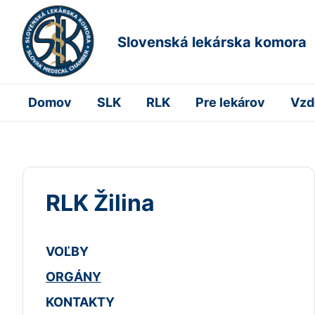
Slovenská lekárska komora
Domov
SLK
RLK
Pre lekárov
Vzd
RLK Žilina
VOĽBY
ORGÁNY
KONTAKTY