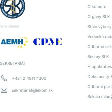
O komore
Orgány SLK
Sme členmi
Stále výbory
Vedecká rad
Odborné sek
Snemy SLK
SEKRETARIÁT
Hippokratov
Dokumenty 
+421 2 4911 4300
Odborní part
sekretariat@lekom.sk
Sekcia mlad