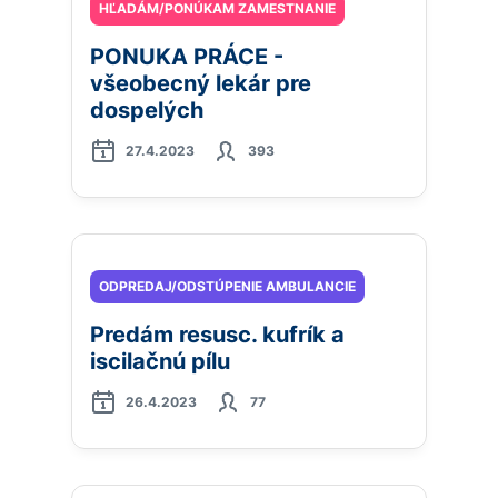
HĽADÁM/PONÚKAM ZAMESTNANIE
PONUKA PRÁCE -
všeobecný lekár pre
dospelých
27.4.2023
393
ODPREDAJ/ODSTÚPENIE AMBULANCIE
Predám resusc. kufrík a
iscilačnú pílu
26.4.2023
77