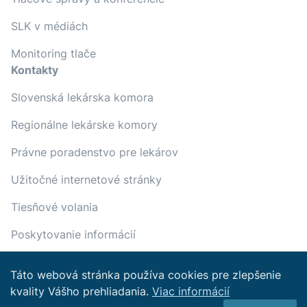
SLK v médiách
Monitoring tlače
Kontakty
Slovenská lekárska komora
Regionálne lekárske komory
Právne poradenstvo pre lekárov
Užitočné internetové stránky
Tiesňové volania
Poskytovanie informácií
Táto webová stránka používa cookies pre zlepšenie
kvality Vášho prehliadania.
Viac informácií
Copyright © 2022 Slovenská