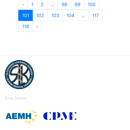
‹
1
2
...
98
99
100
101
102
103
104
...
117
118
›
Sme členmi