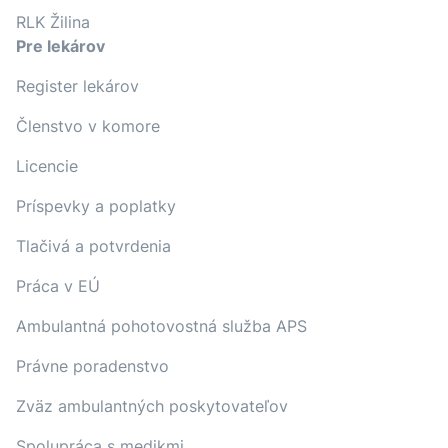
RLK Žilina
Pre lekárov
Register lekárov
Členstvo v komore
Licencie
Príspevky a poplatky
Tlačivá a potvrdenia
Práca v EÚ
Ambulantná pohotovostná služba APS
Právne poradenstvo
Zväz ambulantných poskytovateľov
Spolupráca s medikmi