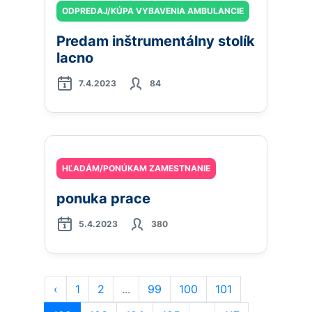
ODPREDAJ/KÚPA VYBAVENIA AMBULANCIE
Predam inštrumentálny stolík
lacno
7.4.2023
84
HĽADÁM/PONÚKAM ZAMESTNANIE
ponuka prace
5.4.2023
380
‹
1
2
...
99
100
101