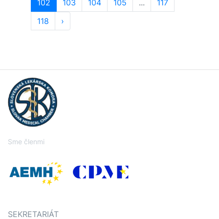
102
103
104
105
...
117
118
›
Sme členmi
SEKRETARIÁT