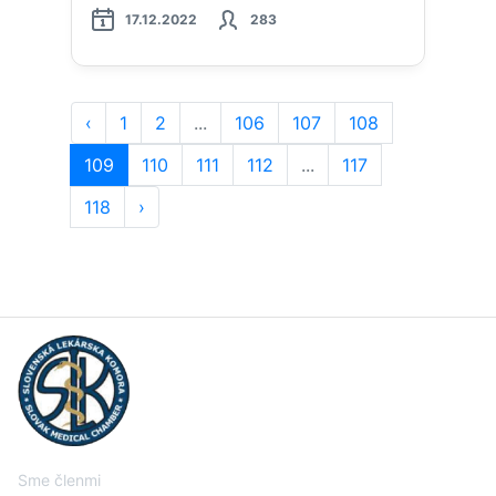
17.12.2022
283
‹
1
2
...
106
107
108
109
110
111
112
...
117
118
›
Sme členmi