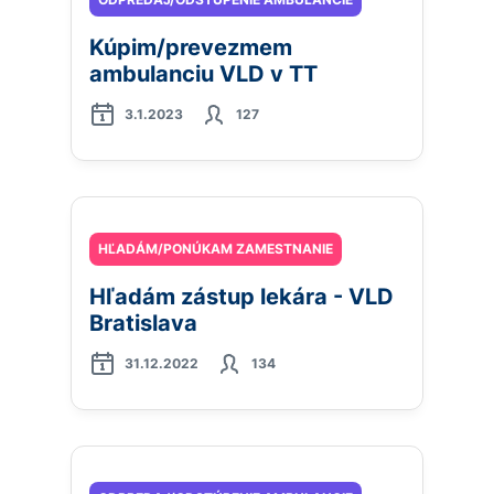
Kúpim/prevezmem
ambulanciu VLD v TT
3.1.2023
127
HĽADÁM/PONÚKAM ZAMESTNANIE
Hľadám zástup lekára - VLD
Bratislava
31.12.2022
134