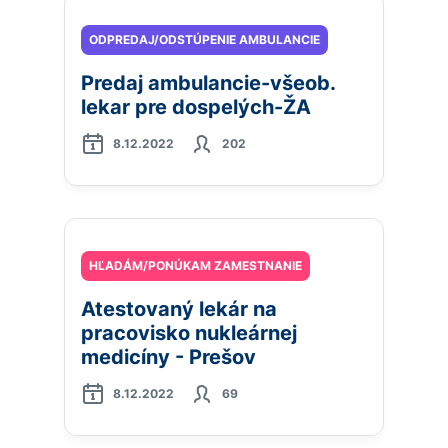
ODPREDAJ/ODSTÚPENIE AMBULANCIE
Predaj ambulancie-všeob.
lekar pre dospelých-ŽA
8.12.2022
202
HĽADÁM/PONÚKAM ZAMESTNANIE
Atestovaný lekár na
pracovisko nukleárnej
medicíny - Prešov
8.12.2022
69