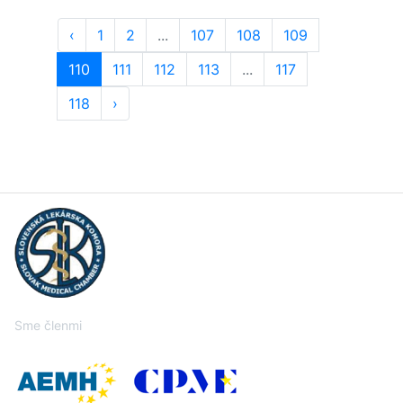
‹
1
2
...
107
108
109
110
111
112
113
...
117
118
›
Sme členmi