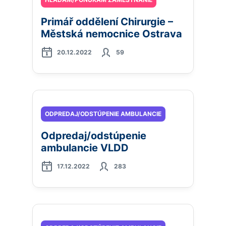
Primář oddělení Chirurgie –
Městská nemocnice Ostrava
20.12.2022
59
ODPREDAJ/ODSTÚPENIE AMBULANCIE
Odpredaj/odstúpenie
ambulancie VLDD
17.12.2022
283