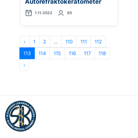
Autorefraktokeratometer
1.11.2022
65
‹
1
2
...
110
111
112
113
114
115
116
117
118
›