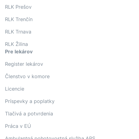
RLK Prešov
RLK Trenčín
RLK Trnava
RLK Žilina
Pre lekárov
Register lekárov
Členstvo v komore
Licencie
Príspevky a poplatky
Tlačivá a potvrdenia
Práca v EÚ
Ambulantná pohotovostná služba APS