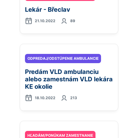
Lekár - Břeclav
21.10.2022
89
ODPREDAJ/ODSTÚPENIE AMBULANCIE
Predám VLD ambulanciu
alebo zamestnám VLD lekára
KE okolie
18.10.2022
213
HĽADÁM/PONÚKAM ZAMESTNANIE