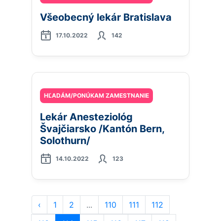
Všeobecný lekár Bratislava
17.10.2022
142
HĽADÁM/PONÚKAM ZAMESTNANIE
Lekár Anesteziológ
Švajčiarsko /Kantón Bern,
Solothurn/
14.10.2022
123
‹
1
2
...
110
111
112