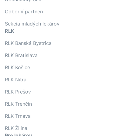
Odborní partneri
Sekcia mladých lekárov
RLK
RLK Banská Bystrica
RLK Bratislava
RLK Košice
RLK Nitra
RLK Prešov
RLK Trenčín
RLK Trnava
RLK Žilina
Pre lekárov