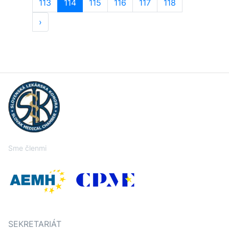
113
114
115
116
117
118
›
Sme členmi
SEKRETARIÁT