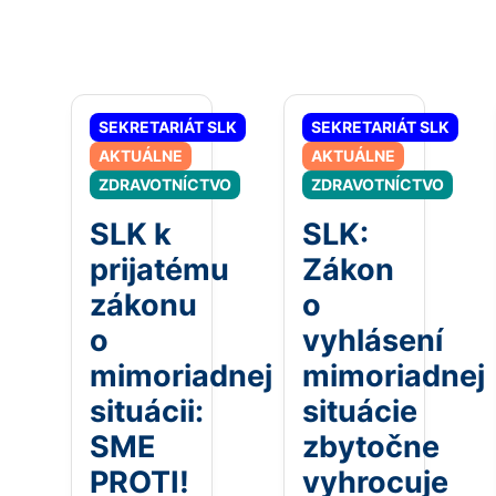
SEKRETARIÁT SLK
SEKRETARIÁT SLK
AKTUÁLNE
AKTUÁLNE
ZDRAVOTNÍCTVO
ZDRAVOTNÍCTVO
SLK k
SLK:
prijatému
Zákon
zákonu
o
o
vyhlásení
mimoriadnej
mimoriadnej
situácii:
situácie
SME
zbytočne
PROTI!
vyhrocuje