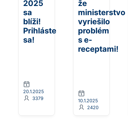
2025
že
sa
ministerstvo
blíži!
vyriešilo
Prihláste
problém
sa!
s e-
receptami!
20.1.2025
3379
10.1.2025
2420