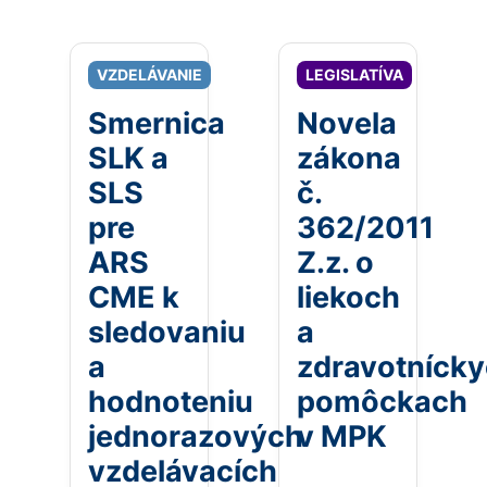
VZDELÁVANIE
LEGISLATÍVA
Smernica
Novela
SLK a
zákona
SLS
č.
pre
362/2011
ARS
Z.z. o
CME k
liekoch
sledovaniu
a
a
zdravotníck
hodnoteniu
pomôckach
jednorazových
v MPK
vzdelávacích