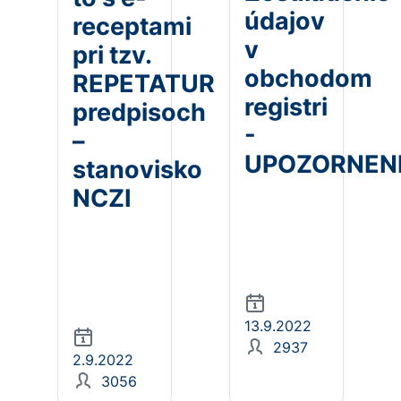
údajov
receptami
v
pri tzv.
obchodom
REPETATUR
registri
predpisoch
-
–
UPOZORNEN
stanovisko
NCZI
13.9.2022
2937
2.9.2022
3056