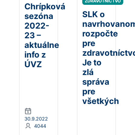
ZDRAVOTNÍCTVO
Chrípková
SLK o
sezóna
navrhovano
2022-
rozpočte
23 –
pre
aktuálne
zdravotníctv
info z
Je to
ÚVZ
zlá
správa
pre
všetkých
30.9.2022
4044