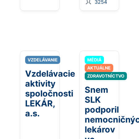
3254
VZDELÁVANIE
MÉDIÁ
AKTUÁLNE
Vzdelávacie
ZDRAVOTNÍCTVO
aktivity
Snem
spoločnosti
SLK
LEKÁR,
podporil
a.s.
nemocničný
lekárov