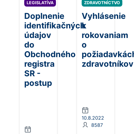
LEGISLATÍVA
ZDRAVOTNÍCTVO
Doplnenie
Vyhlásenie
identifikačných
k
údajov
rokovaniam
do
o
Obchodného
požiadavkác
registra
zdravotníkov
SR -
postup
10.8.2022
8587