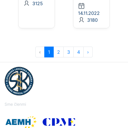
3125
14.11.2022
3180
‹
1
2
3
4
›
Sme členmi