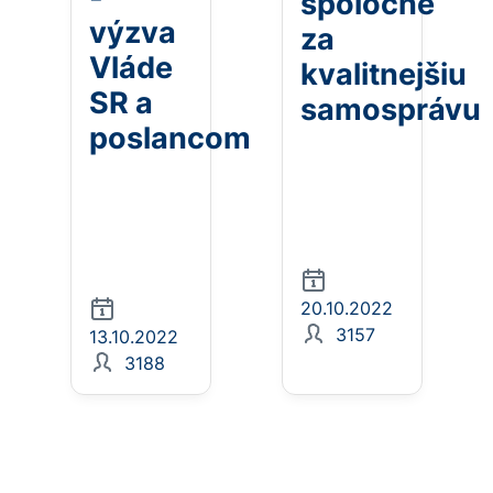
spoločne
výzva
za
Vláde
kvalitnejšiu
SR a
samosprávu
poslancom
20.10.2022
3157
13.10.2022
3188