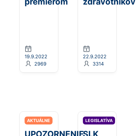
premiérom
zdravotníkov
19.9.2022
22.9.2022
2969
3314
AKTUÁLNE
LEGISLATÍVA
UPOZORNENIE
SLK