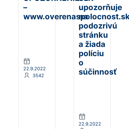
–
upozorňuje
www.overenaspolocnost.s
na
podozrivú
stránku
a žiada
políciu
o
22.9.2022
súčinnosť
3542
22.9.2022