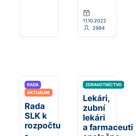
11.10.2022
2984
RADA
ZDRAVOTNÍCTVO
AKTUÁLNE
Lekári,
Rada
zubní
SLK k
lekári
rozpočtu
a farmaceuti
-