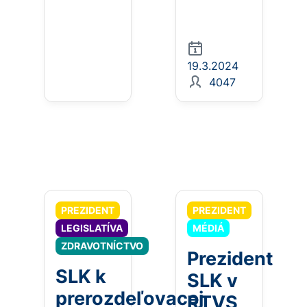
19.3.2024
4047
PREZIDENT
PREZIDENT
LEGISLATÍVA
MÉDIÁ
ZDRAVOTNÍCTVO
Prezident
SLK k
SLK v
prerozdeľovacej
RTVS