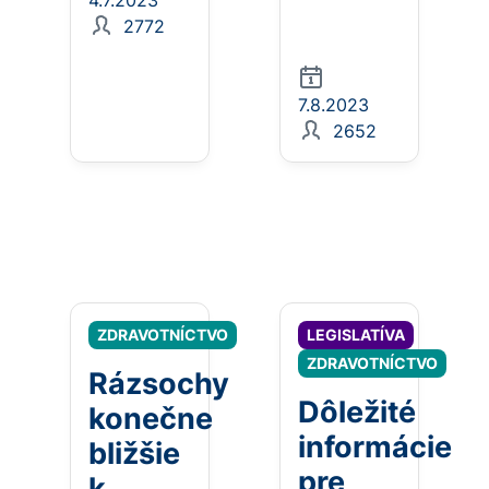
4.7.2023
2772
7.8.2023
2652
ZDRAVOTNÍCTVO
LEGISLATÍVA
ZDRAVOTNÍCTVO
Rázsochy
Dôležité
konečne
informácie
bližšie
pre
k