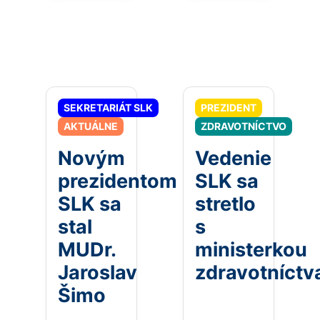
SEKRETARIÁT SLK
PREZIDENT
AKTUÁLNE
ZDRAVOTNÍCTVO
Novým
Vedenie
prezidentom
SLK sa
SLK sa
stretlo
stal
s
MUDr.
ministerkou
Jaroslav
zdravotníctv
Šimo