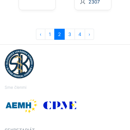
2307
‹
1
2
3
4
›
Sme členmi