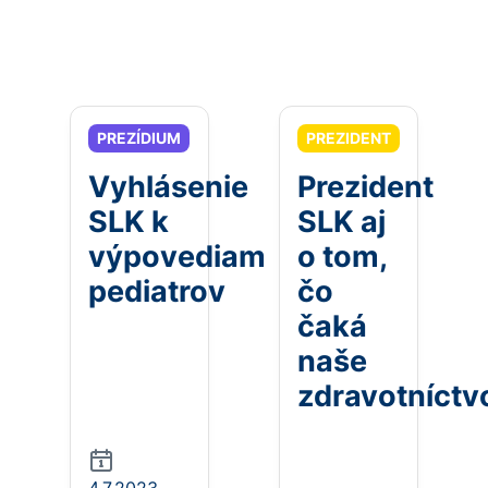
PREZÍDIUM
PREZIDENT
Vyhlásenie
Prezident
SLK k
SLK aj
výpovediam
o tom,
pediatrov
čo
čaká
naše
zdravotníctv