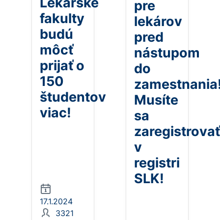
Lekárske
pre
fakulty
lekárov
budú
pred
môcť
nástupom
prijať o
do
150
zamestnania
študentov
Musíte
viac!
sa
zaregistrovať
v
registri
SLK!
17.1.2024
3321