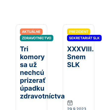
AKTUÁLNE
PREZIDENT
ZDRAVOTNÍCTVO
SEKRETARIÁT SLK
Tri
XXXVIII.
komory
Snem
sa už
SLK
nechcú
prizerať
úpadku
zdravotníctva
29.9.2023